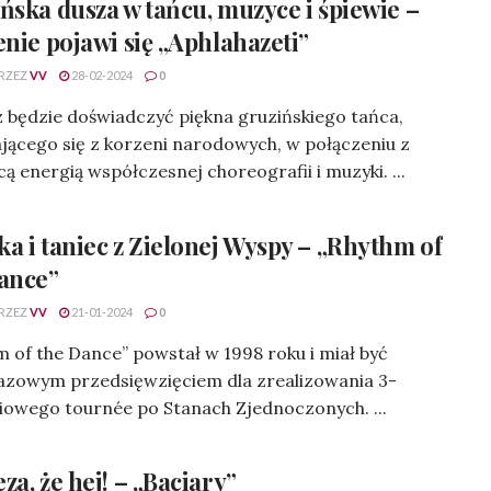
ńska dusza w tańcu, muzyce i śpiewie –
enie pojawi się „Aphlahazeti”
RZEZ
VV
28-02-2024
0
 będzie doświadczyć piękna gruzińskiego tańca,
jącego się z korzeni narodowych, w połączeniu z
cą energią współczesnej choreografii i muzyki. ...
a i taniec z Zielonej Wyspy – „Rhythm of
ance”
RZEZ
VV
21-01-2024
0
 of the Dance” powstał w 1998 roku i miał być
azowym przedsięwzięciem dla zrealizowania 3-
iowego tournée po Stanach Zjednoczonych. ...
za, że hej! – „Baciary”