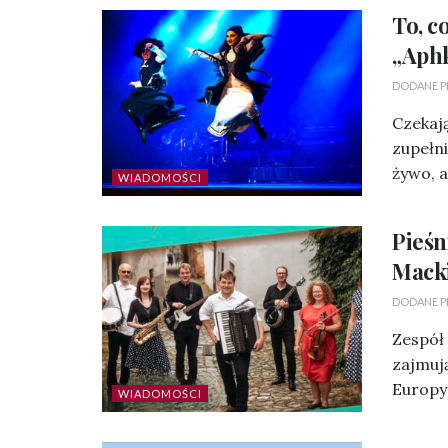
To, c
„Aphk
DODANE P
Czekają
zupełn
żywo, a
WIADOMOŚCI
Pieśn
Mack
DODANE P
Zespół
zajmują
Europy
WIADOMOŚCI