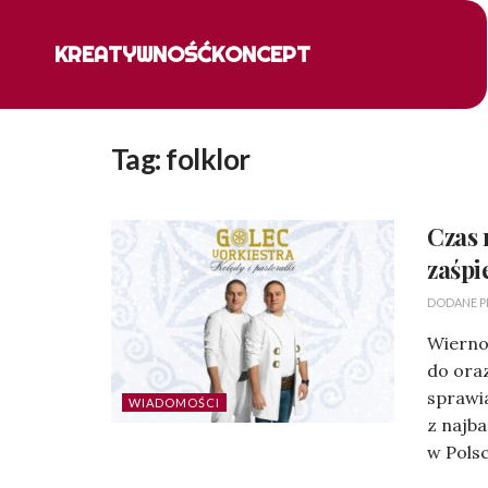
KREATYWNOŚĆ
KONCEPT
Tag:
folklor
Czas 
zaśpi
DODANE P
Wierno
do ora
sprawia
WIADOMOŚCI
z najb
w Polsc