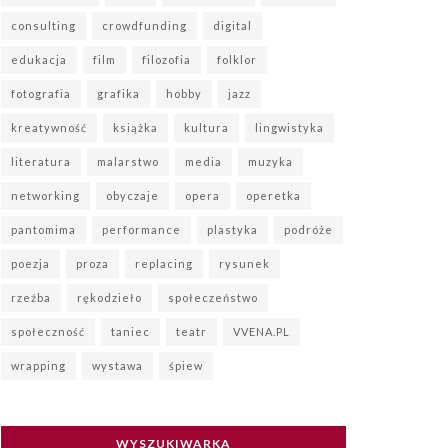
consulting
crowdfunding
digital
edukacja
film
filozofia
folklor
fotografia
grafika
hobby
jazz
kreatywność
książka
kultura
lingwistyka
literatura
malarstwo
media
muzyka
networking
obyczaje
opera
operetka
pantomima
performance
plastyka
podróże
poezja
proza
replacing
rysunek
rzeźba
rękodzieło
społeczeństwo
społeczność
taniec
teatr
VVENA.PL
wrapping
wystawa
śpiew
WYSZUKIWARKA