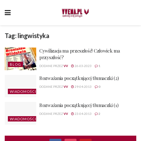
Tag:
lingwistyka
Cywilizacja ma przeszłość! Człowiek ma
przyszłość?
BLOG
DODANE PRZEZ
VV
26-03-2023
1
Rozważania początkującej tłumaczki (2)
DODANE PRZEZ
VV
29-04-2013
0
WIADOMOŚCI
Rozważania początkującej tłumaczki (1)
DODANE PRZEZ
VV
23-04-2013
2
WIADOMOŚCI