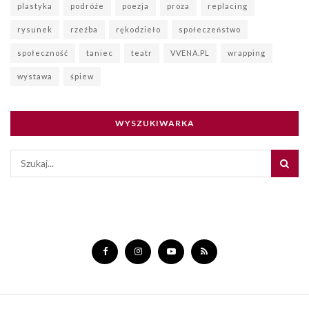
plastyka
podróże
poezja
proza
replacing
rysunek
rzeźba
rękodzieło
społeczeństwo
społeczność
taniec
teatr
VVENA.PL
wrapping
wystawa
śpiew
WYSZUKIWARKA