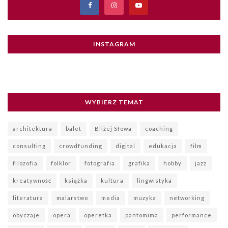
INSTAGRAM
WYBIERZ TEMAT
architektura
balet
Bliżej Słowa
coaching
consulting
crowdfunding
digital
edukacja
film
filozofia
folklor
fotografia
grafika
hobby
jazz
kreatywność
książka
kultura
lingwistyka
literatura
malarstwo
media
muzyka
networking
obyczaje
opera
operetka
pantomima
performance