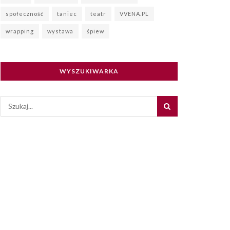
społeczność
taniec
teatr
VVENA.PL
wrapping
wystawa
śpiew
WYSZUKIWARKA