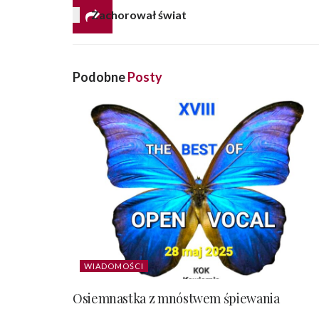
Zachorował świat
Podobne
Posty
WIADOMOŚCI
Osiemnastka z mnóstwem śpiewania