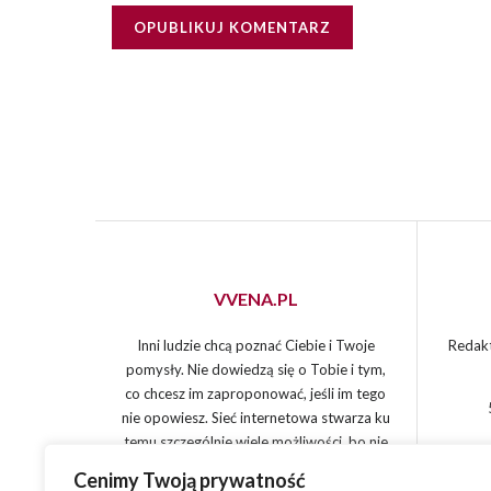
VVENA.PL
Inni ludzie chcą poznać Ciebie i Twoje
Redakt
pomysły. Nie dowiedzą się o Tobie i tym,
co chcesz im zaproponować, jeśli im tego
nie opowiesz. Sieć internetowa stwarza ku
temu szczególnie wiele możliwości, bo nie
jest tylko narzędziem działania, ale i
Cenimy Twoją prywatność
miejscem spotkań. Zapraszam do