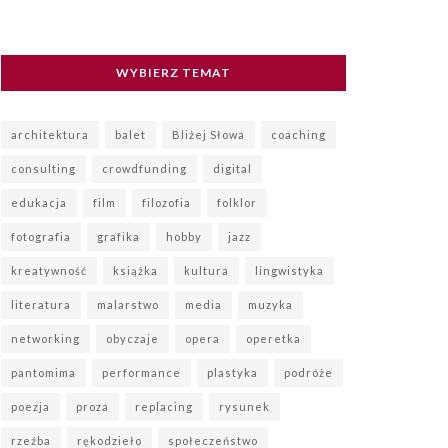
WYBIERZ TEMAT
architektura
balet
Bliżej Słowa
coaching
consulting
crowdfunding
digital
edukacja
film
filozofia
folklor
fotografia
grafika
hobby
jazz
kreatywność
książka
kultura
lingwistyka
literatura
malarstwo
media
muzyka
networking
obyczaje
opera
operetka
pantomima
performance
plastyka
podróże
poezja
proza
replacing
rysunek
rzeźba
rękodzieło
społeczeństwo