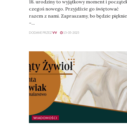
18. urodziny to wyjątkowy moment i począte
czegoś nowego. Przyjdźcie go świętować
razem z nami. Zapraszamy, bo będzie pięknie
–...
DODANE PRZEZ
VV
15-05-2025
WIADOMOŚCI