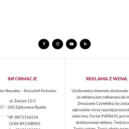
INFORMACJE
REKLAMA Z WENĄ
or Naczelny – Krzysztof Kotowicz
Użytkownicy internetu doskonale 
że reklama jest odbierana jak in
ul. Zacisze 12/2
Zmuszanie Czytelnika, by zoba
57 – 200 Ząbkowice Śląskie
ogłoszenie coraz częściej przynos
odwrotny. Portal VVENA.PL jest 
NIP: 8871156554
ekskluzywnej reklamy. Twój pro
REGON: 891508493
Twoją usługę, Twoją ofertę pozn