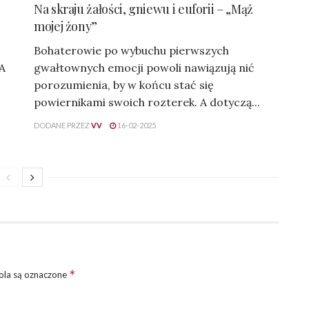
Na skraju żałości, gniewu i euforii – „Mąż
mojej żony”
Bohaterowie po wybuchu pierwszych
 A
gwałtownych emocji powoli nawiązują nić
porozumienia, by w końcu stać się
powiernikami swoich rozterek. A dotyczą...
DODANE PRZEZ
VV
16-02-2025
*
la są oznaczone