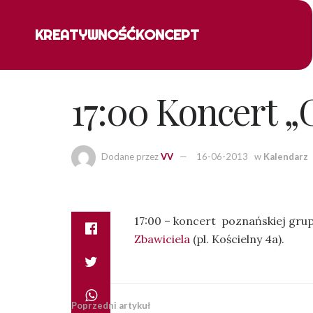
KREATYWNOŚĆ
KONCEPT
17:00 Koncert „
Dodane przez
VV
16-06-2013
w
Kalendarz
17:00 – koncert poznańskiej grup
Zbawiciela
(pl. Kościelny 4a).
Poprzedni artykuł