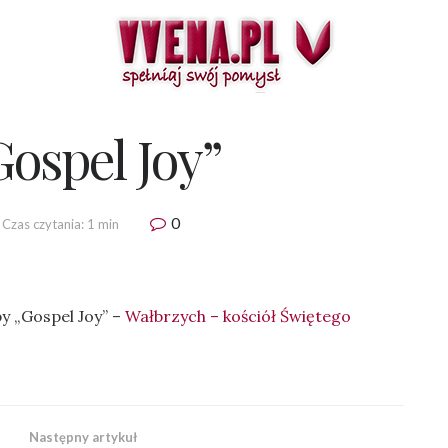
Gospel Joy”
0
Czas czytania: 1 min
y „Gospel Joy” –
Wałbrzych – kościół Świętego
Następny artykuł