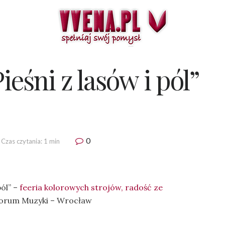
ieśni z lasów i pól”
0
Czas czytania: 1 min
pól” –
feeria kolorowych strojów, radość ze
orum Muzyki – Wrocław