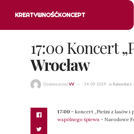
KREATYWNOŚĆ
KONCEPT
17:00 Koncert „P
Wrocław
Dodane przez
VV
14-09-2019
w
Kalendarz
17:00
– koncert „Pieśni z lasów i 
wspólnego śpiewu
– Narodowe F