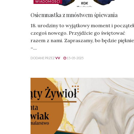
WIADOMOŚCI
Osiemnastka z mnóstwem śpiewania
18. urodziny to wyjątkowy moment i począte
czegoś nowego. Przyjdźcie go świętować
razem z nami. Zapraszamy, bo będzie pięknie
–...
DODANE PRZEZ
VV
15-05-2025