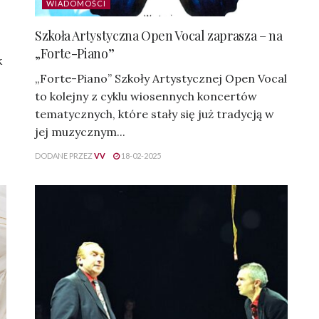
WIADOMOŚCI
Szkoła Artystyczna Open Vocal zaprasza – na
„Forte-Piano”
k
„Forte-Piano” Szkoły Artystycznej Open Vocal
to kolejny z cyklu wiosennych koncertów
tematycznych, które stały się już tradycją w
jej muzycznym...
DODANE PRZEZ
VV
18-02-2025