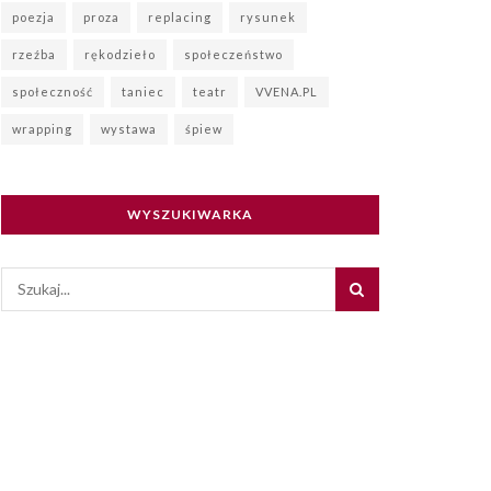
poezja
proza
replacing
rysunek
rzeźba
rękodzieło
społeczeństwo
społeczność
taniec
teatr
VVENA.PL
wrapping
wystawa
śpiew
WYSZUKIWARKA