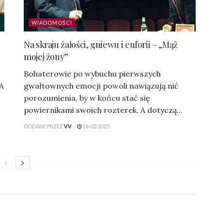
WIADOMOŚCI
Na skraju żałości, gniewu i euforii – „Mąż
mojej żony”
Bohaterowie po wybuchu pierwszych
 A
gwałtownych emocji powoli nawiązują nić
porozumienia, by w końcu stać się
powiernikami swoich rozterek. A dotyczą...
DODANE PRZEZ
VV
16-02-2025