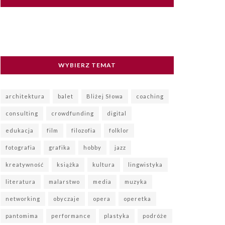
WYBIERZ TEMAT
architektura
balet
Bliżej Słowa
coaching
consulting
crowdfunding
digital
edukacja
film
filozofia
folklor
fotografia
grafika
hobby
jazz
kreatywność
książka
kultura
lingwistyka
literatura
malarstwo
media
muzyka
networking
obyczaje
opera
operetka
pantomima
performance
plastyka
podróże