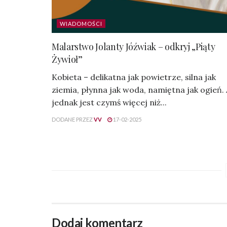
WIADOMOŚCI
Malarstwo Jolanty Jóźwiak – odkryj „Piąty
Żywioł”
Kobieta – delikatna jak powietrze, silna jak
ziemia, płynna jak woda, namiętna jak ogień.
jednak jest czymś więcej niż...
DODANE PRZEZ
VV
17-02-2025
Dodaj komentarz