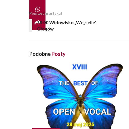
Poprzedni artykuł
18:00 Widowisko „We_selle”
Głogów
Podobne
Posty