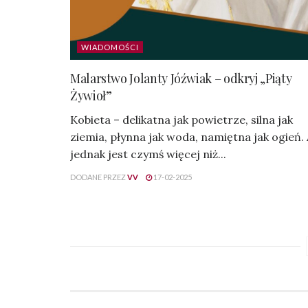
WIADOMOŚCI
Malarstwo Jolanty Jóźwiak – odkryj „Piąty
Żywioł”
Kobieta – delikatna jak powietrze, silna jak
ziemia, płynna jak woda, namiętna jak ogień.
jednak jest czymś więcej niż...
DODANE PRZEZ
VV
17-02-2025