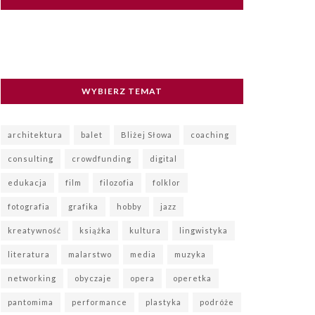
WYBIERZ TEMAT
architektura
balet
Bliżej Słowa
coaching
consulting
crowdfunding
digital
edukacja
film
filozofia
folklor
fotografia
grafika
hobby
jazz
kreatywność
książka
kultura
lingwistyka
literatura
malarstwo
media
muzyka
networking
obyczaje
opera
operetka
pantomima
performance
plastyka
podróże