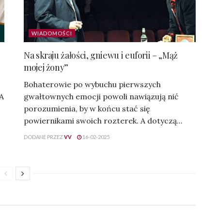
WIADOMOŚCI
Na skraju żałości, gniewu i euforii – „Mąż
mojej żony”
Bohaterowie po wybuchu pierwszych
 A
gwałtownych emocji powoli nawiązują nić
porozumienia, by w końcu stać się
powiernikami swoich rozterek. A dotyczą...
DODANE PRZEZ
VV
16-02-2025