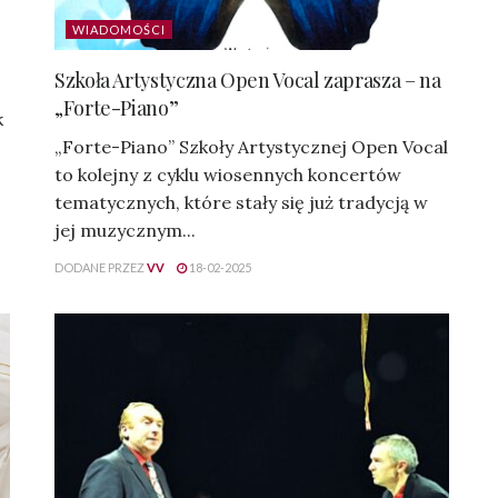
WIADOMOŚCI
Szkoła Artystyczna Open Vocal zaprasza – na
„Forte-Piano”
k
„Forte-Piano” Szkoły Artystycznej Open Vocal
to kolejny z cyklu wiosennych koncertów
tematycznych, które stały się już tradycją w
jej muzycznym...
DODANE PRZEZ
VV
18-02-2025