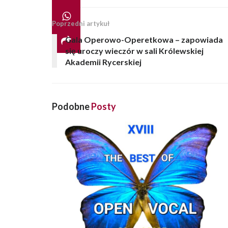
Poprzedni artykuł
Gala Operowo-Operetkowa – zapowiada
się uroczy wieczór w sali Królewskiej
Akademii Rycerskiej
Podobne
Posty