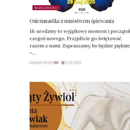
WIADOMOŚCI
Osiemnastka z mnóstwem śpiewania
18. urodziny to wyjątkowy moment i począte
czegoś nowego. Przyjdźcie go świętować
razem z nami. Zapraszamy, bo będzie pięknie
–...
DODANE PRZEZ
VV
15-05-2025