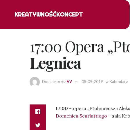
KREATYWNOŚĆ
KONCEPT
17:00 Opera „Pt
Legnica
Dodane przez
VV
08-09-2019
w
Kalendarz
17:00
– opera „Ptolemeusz i Alek
Domenica Scarlattiego
– sala Kr