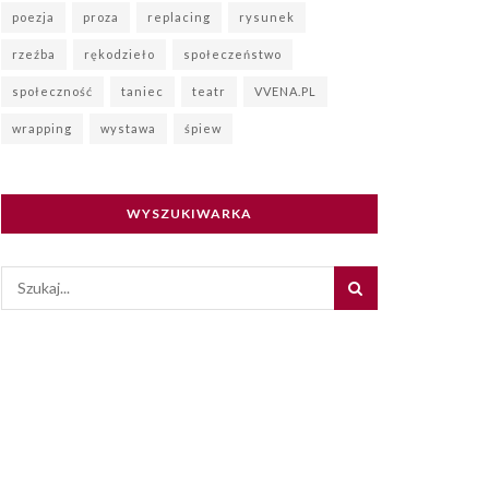
poezja
proza
replacing
rysunek
rzeźba
rękodzieło
społeczeństwo
społeczność
taniec
teatr
VVENA.PL
wrapping
wystawa
śpiew
WYSZUKIWARKA