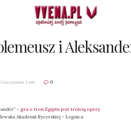
olemeusz i Aleksande
0
Czas czytania: 1 min
sander” –
gra o tron Egiptu jest treścią opery
ólewska Akademii Rycerskiej – Legnica