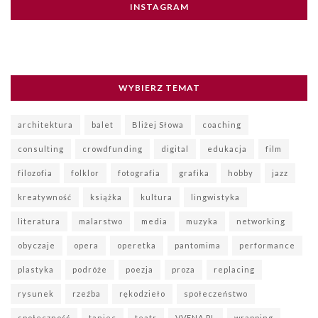
INSTAGRAM
WYBIERZ TEMAT
architektura
balet
Bliżej Słowa
coaching
consulting
crowdfunding
digital
edukacja
film
filozofia
folklor
fotografia
grafika
hobby
jazz
kreatywność
książka
kultura
lingwistyka
literatura
malarstwo
media
muzyka
networking
obyczaje
opera
operetka
pantomima
performance
plastyka
podróże
poezja
proza
replacing
rysunek
rzeźba
rękodzieło
społeczeństwo
społeczność
taniec
teatr
VVENA.PL
wrapping