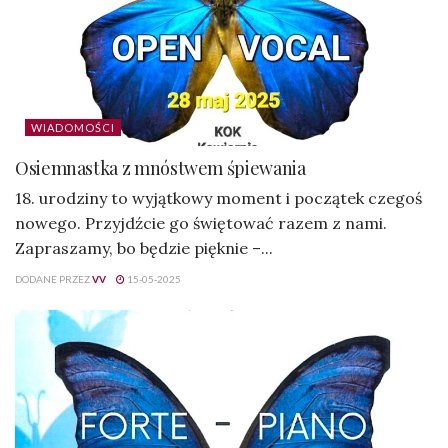
WIADOMOŚCI
Osiemnastka z mnóstwem śpiewania
18. urodziny to wyjątkowy moment i początek czegoś
nowego. Przyjdźcie go świętować razem z nami.
Zapraszamy, bo będzie pięknie –...
DODANE PRZEZ
VV
15-05-2025