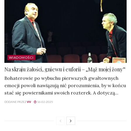
WIADOMOŚCI
Na skraju żałości, gniewu i euforii – „Mąż mojej żony”
Bohaterowie po wybuchu pierwszych gwałtownych
emocji powoli nawiązują nić porozumienia, by w końcu
stać się powiernikami swoich rozterek. A dotyczą...
DODANE PRZEZ
VV
16-02-2025