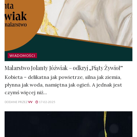
WIADOMOŚCI
Malarstwo Jolanty Jóźwiak – odkryj „Piąty Żywioł”
Kobieta – delikatna jak powietrze, silna jak ziemia,
płynna jak woda, namiętna jak ogień. A jednak jest
czymś więcej niż...
DODANE PRZEZ
VV
17-02-2025