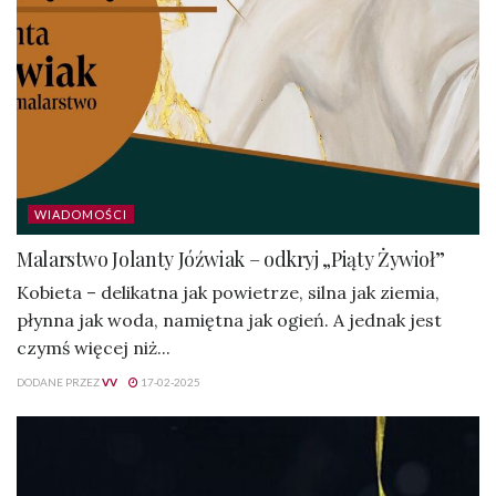
WIADOMOŚCI
Malarstwo Jolanty Jóźwiak – odkryj „Piąty Żywioł”
Kobieta – delikatna jak powietrze, silna jak ziemia,
płynna jak woda, namiętna jak ogień. A jednak jest
czymś więcej niż...
DODANE PRZEZ
VV
17-02-2025