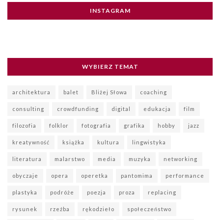
INSTAGRAM
WYBIERZ TEMAT
architektura
balet
Bliżej Słowa
coaching
consulting
crowdfunding
digital
edukacja
film
filozofia
folklor
fotografia
grafika
hobby
jazz
kreatywność
książka
kultura
lingwistyka
literatura
malarstwo
media
muzyka
networking
obyczaje
opera
operetka
pantomima
performance
plastyka
podróże
poezja
proza
replacing
rysunek
rzeźba
rękodzieło
społeczeństwo