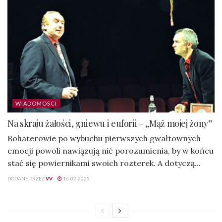
WIADOMOŚCI
Na skraju żałości, gniewu i euforii – „Mąż mojej żony”
Bohaterowie po wybuchu pierwszych gwałtownych
emocji powoli nawiązują nić porozumienia, by w końcu
stać się powiernikami swoich rozterek. A dotyczą...
DODANE PRZEZ
VV
16-02-2025