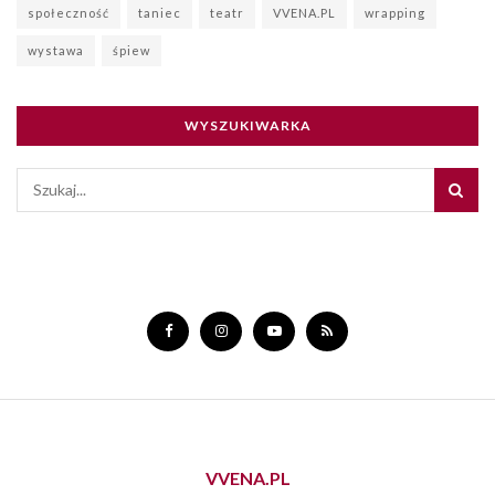
społeczność
taniec
teatr
VVENA.PL
wrapping
wystawa
śpiew
WYSZUKIWARKA
VVENA.PL