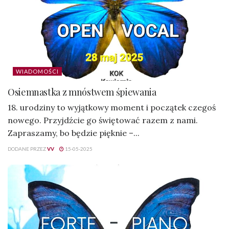
WIADOMOŚCI
Osiemnastka z mnóstwem śpiewania
18. urodziny to wyjątkowy moment i początek czegoś
nowego. Przyjdźcie go świętować razem z nami.
Zapraszamy, bo będzie pięknie –...
DODANE PRZEZ
VV
15-05-2025