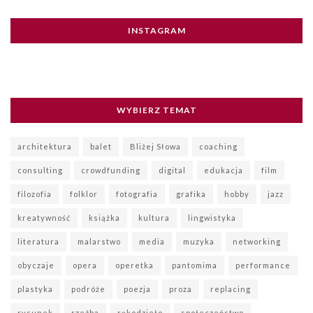
INSTAGRAM
WYBIERZ TEMAT
architektura
balet
Bliżej Słowa
coaching
consulting
crowdfunding
digital
edukacja
film
filozofia
folklor
fotografia
grafika
hobby
jazz
kreatywność
książka
kultura
lingwistyka
literatura
malarstwo
media
muzyka
networking
obyczaje
opera
operetka
pantomima
performance
plastyka
podróże
poezja
proza
replacing
rysunek
rzeźba
rękodzieło
społeczeństwo