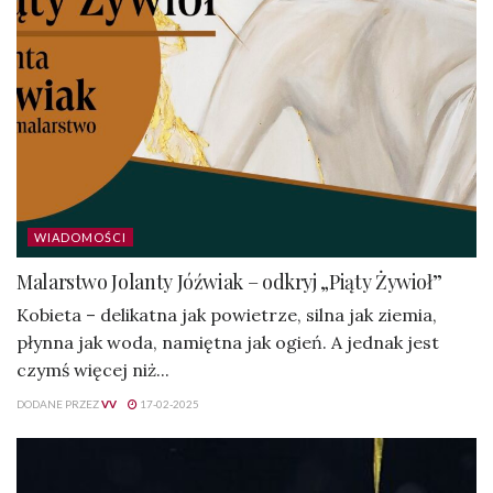
WIADOMOŚCI
Malarstwo Jolanty Jóźwiak – odkryj „Piąty Żywioł”
Kobieta – delikatna jak powietrze, silna jak ziemia,
płynna jak woda, namiętna jak ogień. A jednak jest
czymś więcej niż...
DODANE PRZEZ
VV
17-02-2025