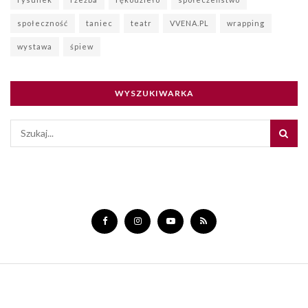
społeczność
taniec
teatr
VVENA.PL
wrapping
wystawa
śpiew
WYSZUKIWARKA