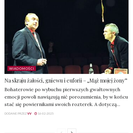
WIADOMOŚCI
Na skraju żałości, gniewu i euforii – „Mąż mojej żony”
Bohaterowie po wybuchu pierwszych gwałtownych
emocji powoli nawiązują nić porozumienia, by w końcu
stać się powiernikami swoich rozterek. A dotyczą...
DODANE PRZEZ
VV
16-02-2025