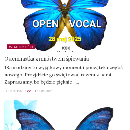
WIADOMOŚCI
Osiemnastka z mnóstwem śpiewania
18. urodziny to wyjątkowy moment i początek czegoś
nowego. Przyjdźcie go świętować razem z nami.
Zapraszamy, bo będzie pięknie –...
DODANE PRZEZ
VV
15-05-2025