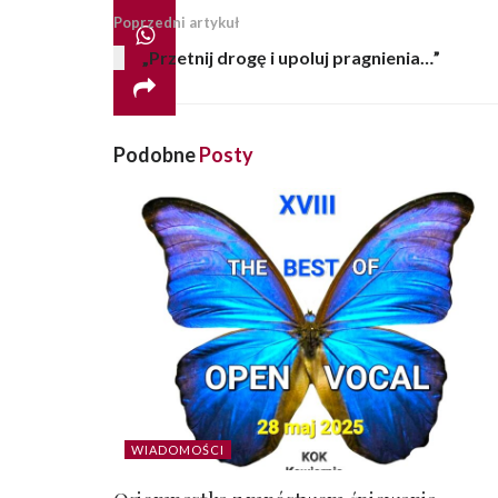
Poprzedni artykuł
„Przetnij drogę i upoluj pragnienia…”
Podobne
Posty
WIADOMOŚCI