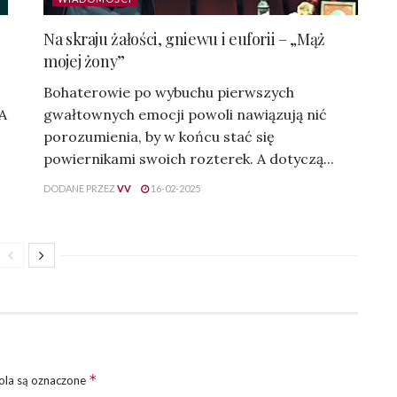
Na skraju żałości, gniewu i euforii – „Mąż
mojej żony”
Bohaterowie po wybuchu pierwszych
 A
gwałtownych emocji powoli nawiązują nić
porozumienia, by w końcu stać się
powiernikami swoich rozterek. A dotyczą...
DODANE PRZEZ
VV
16-02-2025
*
la są oznaczone