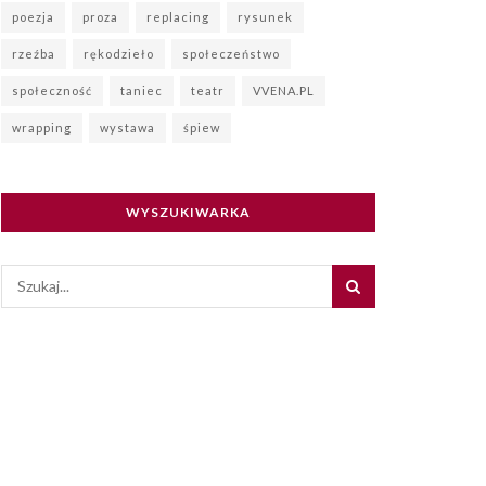
poezja
proza
replacing
rysunek
rzeźba
rękodzieło
społeczeństwo
społeczność
taniec
teatr
VVENA.PL
wrapping
wystawa
śpiew
WYSZUKIWARKA