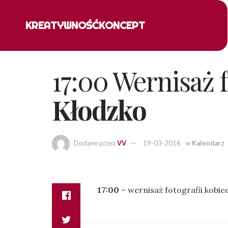
KREATYWNOŚĆ
KONCEPT
17:00 Wernisaż f
Kłodzko
Dodane przez
VV
19-03-2016
w
Kalendarz
17:00
– wernisaż fotografii kobie