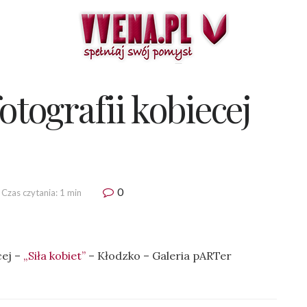
otografii kobiecej
0
Czas czytania: 1 min
cej –
„Siła kobiet”
– Kłodzko – Galeria pARTer