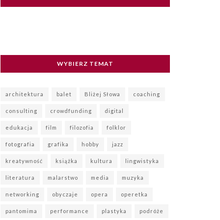
WYBIERZ TEMAT
architektura
balet
Bliżej Słowa
coaching
consulting
crowdfunding
digital
edukacja
film
filozofia
folklor
fotografia
grafika
hobby
jazz
kreatywność
książka
kultura
lingwistyka
literatura
malarstwo
media
muzyka
networking
obyczaje
opera
operetka
pantomima
performance
plastyka
podróże