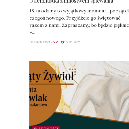
Osiemnastka z mnóstwem śpiewania
18. urodziny to wyjątkowy moment i począte
czegoś nowego. Przyjdźcie go świętować
razem z nami. Zapraszamy, bo będzie pięknie
–...
DODANE PRZEZ
VV
15-05-2025
WIADOMOŚCI