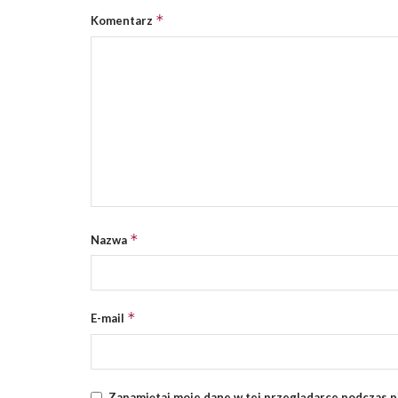
*
Komentarz
*
Nazwa
*
E-mail
Zapamiętaj moje dane w tej przeglądarce podczas p