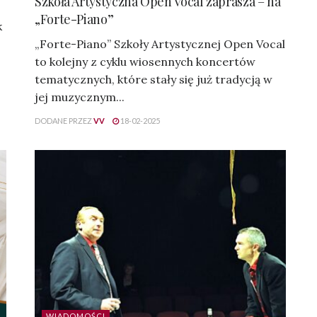
Szkoła Artystyczna Open Vocal zaprasza – na
„Forte-Piano”
k
„Forte-Piano” Szkoły Artystycznej Open Vocal
to kolejny z cyklu wiosennych koncertów
tematycznych, które stały się już tradycją w
jej muzycznym...
DODANE PRZEZ
VV
18-02-2025
WIADOMOŚCI