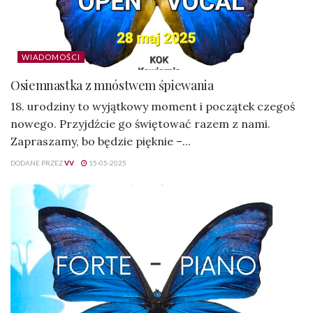
WIADOMOŚCI
Osiemnastka z mnóstwem śpiewania
18. urodziny to wyjątkowy moment i początek czegoś
nowego. Przyjdźcie go świętować razem z nami.
Zapraszamy, bo będzie pięknie –...
DODANE PRZEZ
VV
15-05-2025