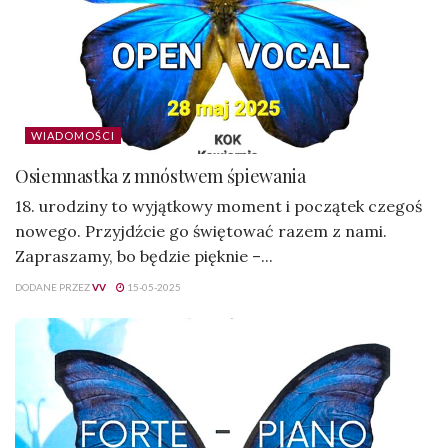
WIADOMOŚCI
Osiemnastka z mnóstwem śpiewania
18. urodziny to wyjątkowy moment i początek czegoś
nowego. Przyjdźcie go świętować razem z nami.
Zapraszamy, bo będzie pięknie –...
DODANE PRZEZ
VV
15-05-2025