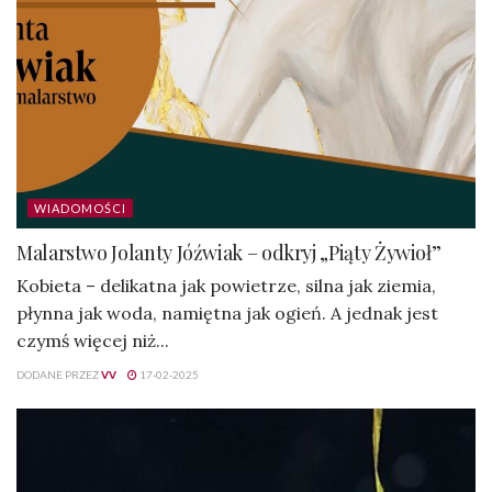
WIADOMOŚCI
Malarstwo Jolanty Jóźwiak – odkryj „Piąty Żywioł”
Kobieta – delikatna jak powietrze, silna jak ziemia,
płynna jak woda, namiętna jak ogień. A jednak jest
czymś więcej niż...
DODANE PRZEZ
VV
17-02-2025