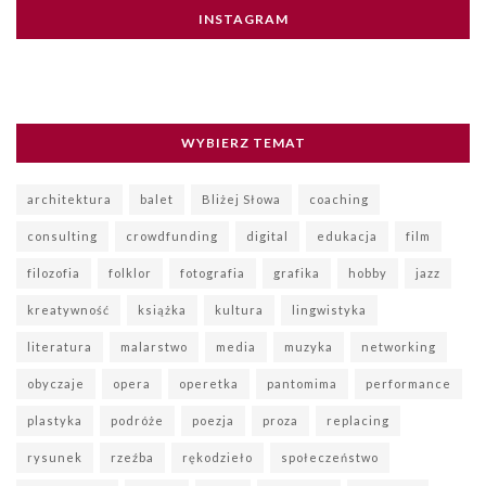
INSTAGRAM
WYBIERZ TEMAT
architektura
balet
Bliżej Słowa
coaching
consulting
crowdfunding
digital
edukacja
film
filozofia
folklor
fotografia
grafika
hobby
jazz
kreatywność
książka
kultura
lingwistyka
literatura
malarstwo
media
muzyka
networking
obyczaje
opera
operetka
pantomima
performance
plastyka
podróże
poezja
proza
replacing
rysunek
rzeźba
rękodzieło
społeczeństwo