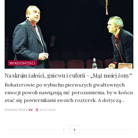
WIADOMOŚCI
Na skraju żałości, gniewu i euforii – „Mąż mojej żony”
Bohaterowie po wybuchu pierwszych gwałtownych
emocji powoli nawiązują nić porozumienia, by w końcu
stać się powiernikami swoich rozterek. A dotyczą...
DODANE PRZEZ
VV
16-02-2025