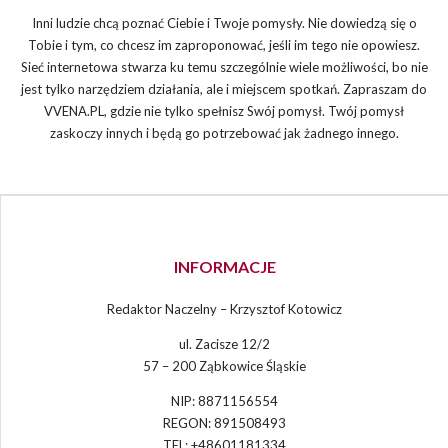
Inni ludzie chcą poznać Ciebie i Twoje pomysły. Nie dowiedzą się o
Tobie i tym, co chcesz im zaproponować, jeśli im tego nie opowiesz.
Sieć internetowa stwarza ku temu szczególnie wiele możliwości, bo nie
jest tylko narzędziem działania, ale i miejscem spotkań. Zapraszam do
VVENA.PL, gdzie nie tylko spełnisz Swój pomysł. Twój pomysł
zaskoczy innych i będą go potrzebować jak żadnego innego.
INFORMACJE
Redaktor Naczelny – Krzysztof Kotowicz
ul. Zacisze 12/2
57 – 200 Ząbkowice Śląskie
NIP: 8871156554
REGON: 891508493
TEL: +48601181334