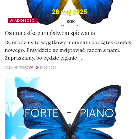
WIADOMOŚCI
Osiemnastka z mnóstwem śpiewania
18. urodziny to wyjątkowy moment i początek czegoś
nowego. Przyjdźcie go świętować razem z nami.
Zapraszamy, bo będzie pięknie –...
DODANE PRZEZ
VV
15-05-2025