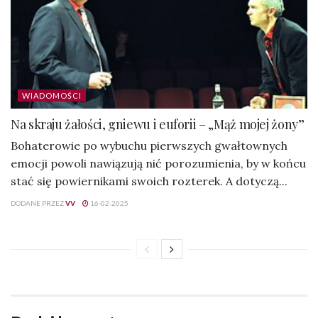
WIADOMOŚCI
Na skraju żałości, gniewu i euforii – „Mąż mojej żony”
Bohaterowie po wybuchu pierwszych gwałtownych
emocji powoli nawiązują nić porozumienia, by w końcu
stać się powiernikami swoich rozterek. A dotyczą...
DODANE PRZEZ
VV
16-02-2025