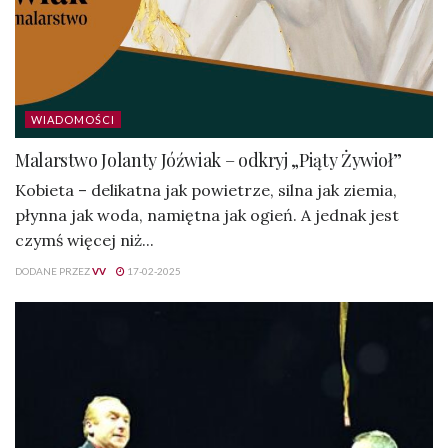
WIADOMOŚCI
Malarstwo Jolanty Jóźwiak – odkryj „Piąty Żywioł”
Kobieta – delikatna jak powietrze, silna jak ziemia,
płynna jak woda, namiętna jak ogień. A jednak jest
czymś więcej niż...
DODANE PRZEZ
VV
17-02-2025