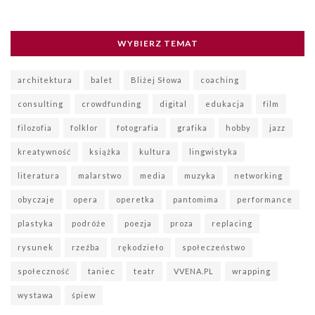
WYBIERZ TEMAT
architektura
balet
Bliżej Słowa
coaching
consulting
crowdfunding
digital
edukacja
film
filozofia
folklor
fotografia
grafika
hobby
jazz
kreatywność
książka
kultura
lingwistyka
literatura
malarstwo
media
muzyka
networking
obyczaje
opera
operetka
pantomima
performance
plastyka
podróże
poezja
proza
replacing
rysunek
rzeźba
rękodzieło
społeczeństwo
społeczność
taniec
teatr
VVENA.PL
wrapping
wystawa
śpiew