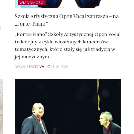
WIADOMOŚCI
Szkoła Artystyczna Open Vocal zaprasza – na
„Forte-Piano”
k
„Forte-Piano” Szkoły Artystycznej Open Vocal
to kolejny z cyklu wiosennych koncertów
tematycznych, które stały się już tradycją w
jej muzycznym...
DODANE PRZEZ
VV
18-02-2025