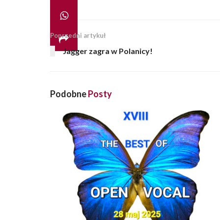
Poprzedni artykuł
Jagger zagra w Polanicy!
Podobne
Posty