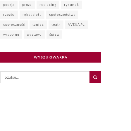
poezja
proza
replacing
rysunek
rzeźba
rękodzieło
społeczeństwo
społeczność
taniec
teatr
VVENA.PL
wrapping
wystawa
śpiew
WYSZUKIWARKA