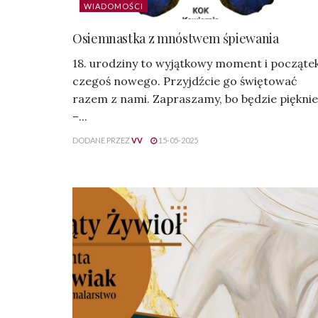
WIADOMOŚCI
Osiemnastka z mnóstwem śpiewania
18. urodziny to wyjątkowy moment i począte
czegoś nowego. Przyjdźcie go świętować
razem z nami. Zapraszamy, bo będzie pięknie
–...
DODANE PRZEZ
VV
15-05-2025