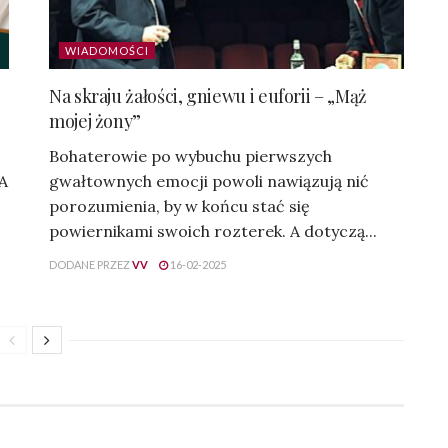
WIADOMOŚCI
Na skraju żałości, gniewu i euforii – „Mąż
mojej żony”
Bohaterowie po wybuchu pierwszych
 A
gwałtownych emocji powoli nawiązują nić
porozumienia, by w końcu stać się
powiernikami swoich rozterek. A dotyczą...
DODANE PRZEZ
VV
16-02-2025