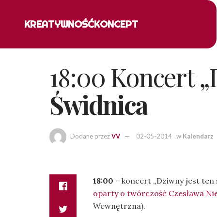
KREATYWNOŚĆ
KONCEPT
18:00 Koncert „
Świdnica
Dodane przez
VV
02-05-2014
w
Kalendarz
18:00
– koncert „Dziwny jest ten 
oparty o twórczość Czesława N
Wewnętrzna).