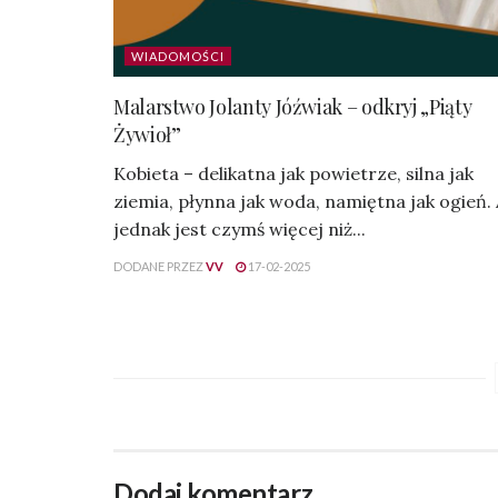
WIADOMOŚCI
Malarstwo Jolanty Jóźwiak – odkryj „Piąty
Żywioł”
Kobieta – delikatna jak powietrze, silna jak
ziemia, płynna jak woda, namiętna jak ogień.
jednak jest czymś więcej niż...
DODANE PRZEZ
VV
17-02-2025
Dodaj komentarz