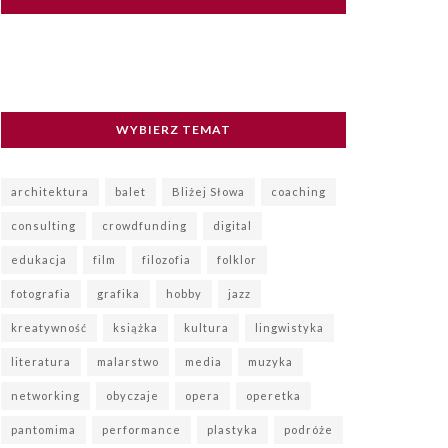
WYBIERZ TEMAT
architektura
balet
Bliżej Słowa
coaching
consulting
crowdfunding
digital
edukacja
film
filozofia
folklor
fotografia
grafika
hobby
jazz
kreatywność
książka
kultura
lingwistyka
literatura
malarstwo
media
muzyka
networking
obyczaje
opera
operetka
pantomima
performance
plastyka
podróże