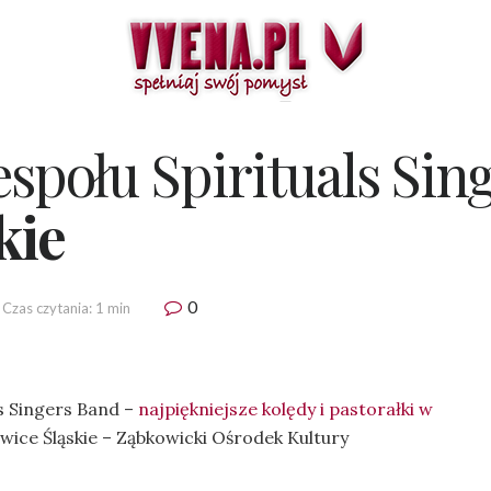
espołu Spirituals Sin
kie
0
Czas czytania: 1 min
s Singers Band –
najpiękniejsze kolędy i pastorałki w
wice Śląskie – Ząbkowicki Ośrodek Kultury