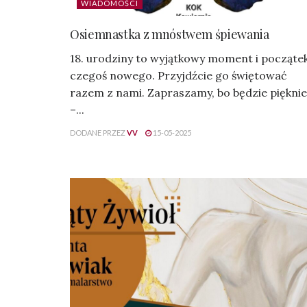
WIADOMOŚCI
Osiemnastka z mnóstwem śpiewania
18. urodziny to wyjątkowy moment i począte
czegoś nowego. Przyjdźcie go świętować
razem z nami. Zapraszamy, bo będzie pięknie
–...
DODANE PRZEZ
VV
15-05-2025