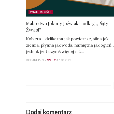
WIADOMOŚCI
Malarstwo Jolanty Jóźwiak – odkryj „Piąty
Żywioł”
Kobieta – delikatna jak powietrze, silna jak
ziemia, płynna jak woda, namiętna jak ogień.
jednak jest czymś więcej niż...
DODANE PRZEZ
VV
17-02-2025
Dodaj komentarz