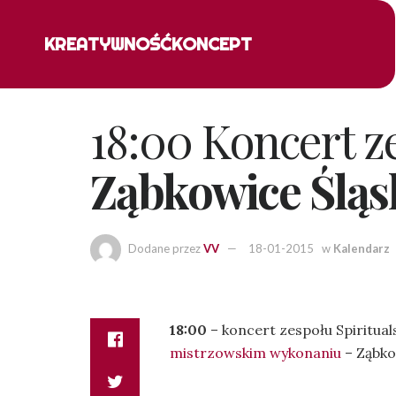
KREATYWNOŚĆ
KONCEPT
18:00 Koncert z
Ząbkowice Śląs
Dodane przez
VV
18-01-2015
w
Kalendarz
18:00
– koncert zespołu Spiritual
mistrzowskim wykonaniu
– Ząbko