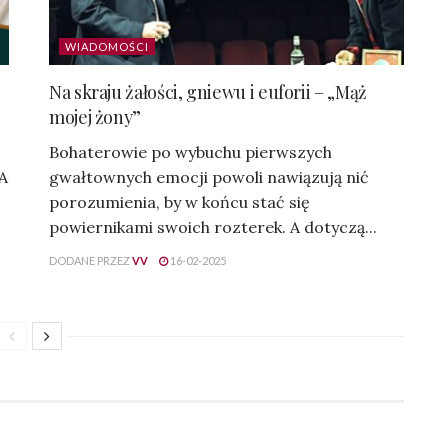
WIADOMOŚCI
Na skraju żałości, gniewu i euforii – „Mąż
mojej żony”
Bohaterowie po wybuchu pierwszych
 A
gwałtownych emocji powoli nawiązują nić
porozumienia, by w końcu stać się
powiernikami swoich rozterek. A dotyczą...
DODANE PRZEZ
VV
16-02-2025