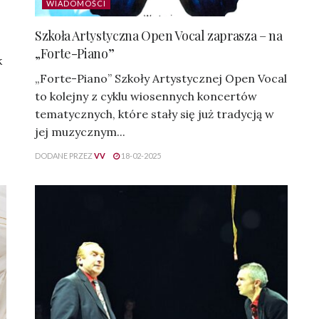
WIADOMOŚCI
Szkoła Artystyczna Open Vocal zaprasza – na
„Forte-Piano”
k
„Forte-Piano” Szkoły Artystycznej Open Vocal
to kolejny z cyklu wiosennych koncertów
tematycznych, które stały się już tradycją w
jej muzycznym...
DODANE PRZEZ
VV
18-02-2025