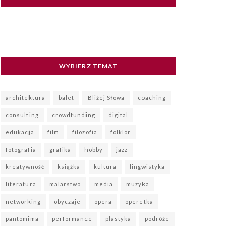
WYBIERZ TEMAT
architektura
balet
Bliżej Słowa
coaching
consulting
crowdfunding
digital
edukacja
film
filozofia
folklor
fotografia
grafika
hobby
jazz
kreatywność
książka
kultura
lingwistyka
literatura
malarstwo
media
muzyka
networking
obyczaje
opera
operetka
pantomima
performance
plastyka
podróże