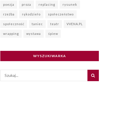
poezja
proza
replacing
rysunek
rzeźba
rękodzieło
społeczeństwo
społeczność
taniec
teatr
VVENA.PL
wrapping
wystawa
śpiew
WYSZUKIWARKA