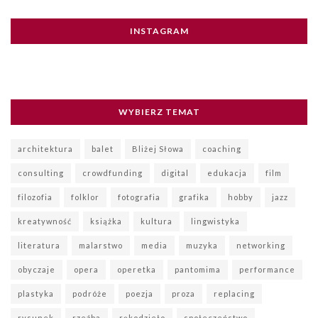
INSTAGRAM
WYBIERZ TEMAT
architektura
balet
Bliżej Słowa
coaching
consulting
crowdfunding
digital
edukacja
film
filozofia
folklor
fotografia
grafika
hobby
jazz
kreatywność
książka
kultura
lingwistyka
literatura
malarstwo
media
muzyka
networking
obyczaje
opera
operetka
pantomima
performance
plastyka
podróże
poezja
proza
replacing
rysunek
rzeźba
rękodzieło
społeczeństwo