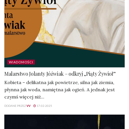
WIADOMOŚCI
Malarstwo Jolanty Jóźwiak – odkryj „Piąty Żywioł”
Kobieta – delikatna jak powietrze, silna jak ziemia,
płynna jak woda, namiętna jak ogień. A jednak jest
czymś więcej niż...
DODANE PRZEZ
VV
17-02-2025