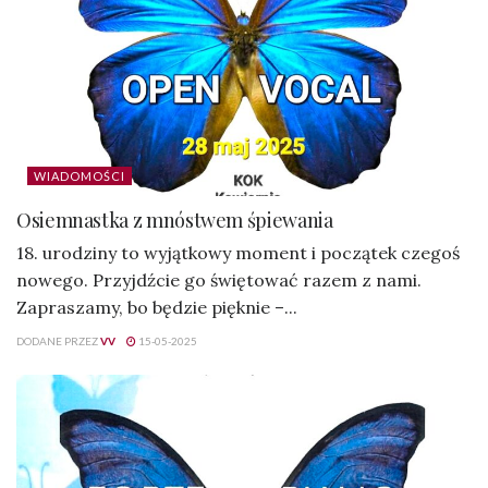
WIADOMOŚCI
Osiemnastka z mnóstwem śpiewania
18. urodziny to wyjątkowy moment i początek czegoś
nowego. Przyjdźcie go świętować razem z nami.
Zapraszamy, bo będzie pięknie –...
DODANE PRZEZ
VV
15-05-2025