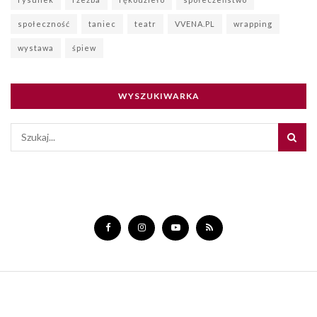
społeczność
taniec
teatr
VVENA.PL
wrapping
wystawa
śpiew
WYSZUKIWARKA