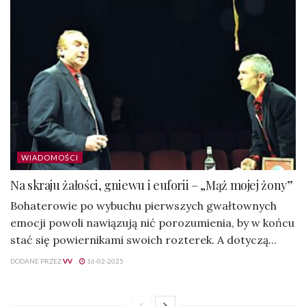
WIADOMOŚCI
Na skraju żałości, gniewu i euforii – „Mąż mojej żony”
Bohaterowie po wybuchu pierwszych gwałtownych
emocji powoli nawiązują nić porozumienia, by w końcu
stać się powiernikami swoich rozterek. A dotyczą...
DODANE PRZEZ
VV
16-02-2025