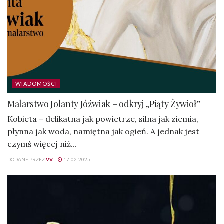
WIADOMOŚCI
Malarstwo Jolanty Jóźwiak – odkryj „Piąty Żywioł”
Kobieta – delikatna jak powietrze, silna jak ziemia,
płynna jak woda, namiętna jak ogień. A jednak jest
czymś więcej niż...
DODANE PRZEZ
VV
17-02-2025