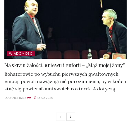
WIADOMOŚCI
Na skraju żałości, gniewu i euforii – „Mąż mojej żony”
Bohaterowie po wybuchu pierwszych gwałtownych
emocji powoli nawiązują nić porozumienia, by w końcu
stać się powiernikami swoich rozterek. A dotyczą...
DODANE PRZEZ
VV
16-02-2025