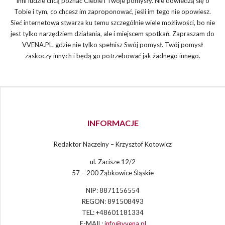
Inni ludzie chcą poznać Ciebie i Twoje pomysły. Nie dowiedzą się o
Tobie i tym, co chcesz im zaproponować, jeśli im tego nie opowiesz.
Sieć internetowa stwarza ku temu szczególnie wiele możliwości, bo nie
jest tylko narzędziem działania, ale i miejscem spotkań. Zapraszam do
VVENA.PL, gdzie nie tylko spełnisz Swój pomysł. Twój pomysł
zaskoczy innych i będą go potrzebować jak żadnego innego.
INFORMACJE
Redaktor Naczelny – Krzysztof Kotowicz
ul. Zacisze 12/2
57 – 200 Ząbkowice Śląskie
NIP: 8871156554
REGON: 891508493
TEL: +48601181334
E-MAIL:
info@vvena.pl