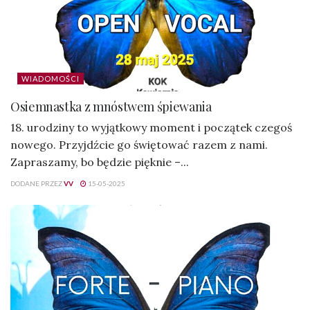
WIADOMOŚCI
Osiemnastka z mnóstwem śpiewania
18. urodziny to wyjątkowy moment i początek czegoś
nowego. Przyjdźcie go świętować razem z nami.
Zapraszamy, bo będzie pięknie –...
DODANE PRZEZ
VV
15-05-2025