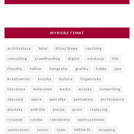
WYBIERZ TEMAT
architektura
balet
Bliżej Słowa
coaching
consulting
crowdfunding
digital
edukacja
film
filozofia
folklor
fotografia
grafika
hobby
jazz
kreatywność
książka
kultura
lingwistyka
literatura
malarstwo
media
muzyka
networking
obyczaje
opera
operetka
pantomima
performance
plastyka
podróże
poezja
proza
replacing
rysunek
rzeźba
rękodzieło
społeczeństwo
społeczność
taniec
teatr
VVENA.PL
wrapping