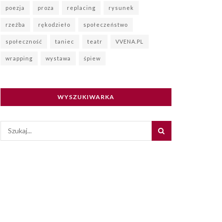
poezja
proza
replacing
rysunek
rzeźba
rękodzieło
społeczeństwo
społeczność
taniec
teatr
VVENA.PL
wrapping
wystawa
śpiew
WYSZUKIWARKA