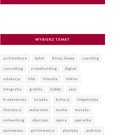
WYBIERZ TEMAT
architektura
balet
Bliżej Słowa
coaching
consulting
crowdfunding
digital
edukacja
film
filozofia
folklor
fotografia
grafika
hobby
jazz
kreatywność
książka
kultura
lingwistyka
literatura
malarstwo
media
muzyka
networking
obyczaje
opera
operetka
pantomima
performance
plastyka
podróże