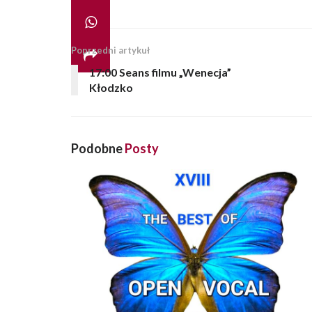
Poprzedni artykuł
17:00 Seans filmu „Wenecja”
Kłodzko
Podobne
Posty