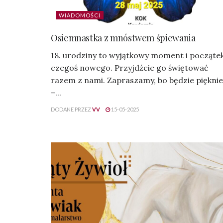
WIADOMOŚCI
Osiemnastka z mnóstwem śpiewania
18. urodziny to wyjątkowy moment i począte
czegoś nowego. Przyjdźcie go świętować
razem z nami. Zapraszamy, bo będzie pięknie
–...
DODANE PRZEZ
VV
15-05-2025