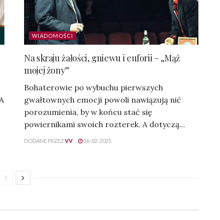
WIADOMOŚCI
Na skraju żałości, gniewu i euforii – „Mąż
mojej żony”
Bohaterowie po wybuchu pierwszych
 A
gwałtownych emocji powoli nawiązują nić
porozumienia, by w końcu stać się
powiernikami swoich rozterek. A dotyczą...
DODANE PRZEZ
VV
16-02-2025