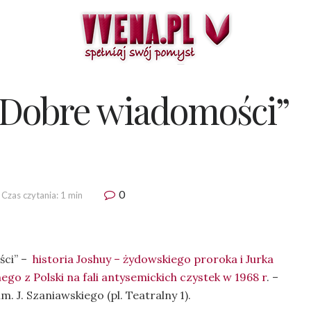
 „Dobre wiadomości”
0
Czas czytania: 1 min
ści” –
historia Joshuy – żydow­skiego proroka i Jurka
ego z Polski na fali anty­se­mickich czystek w 1968 r
. –
 J. Szaniawskiego (pl. Teatralny 1).