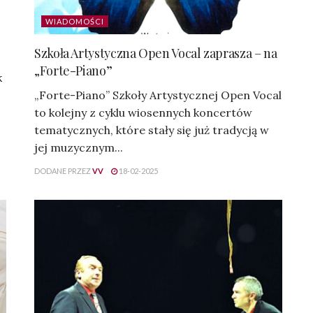
WIADOMOŚCI
Szkoła Artystyczna Open Vocal zaprasza – na
„Forte-Piano”
k
„Forte-Piano” Szkoły Artystycznej Open Vocal
to kolejny z cyklu wiosennych koncertów
tematycznych, które stały się już tradycją w
jej muzycznym...
DODANE PRZEZ
VV
18-02-2025