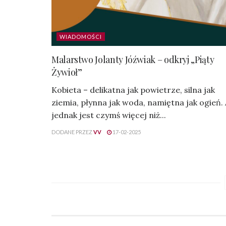
WIADOMOŚCI
Malarstwo Jolanty Jóźwiak – odkryj „Piąty
Żywioł”
Kobieta – delikatna jak powietrze, silna jak
ziemia, płynna jak woda, namiętna jak ogień.
jednak jest czymś więcej niż...
DODANE PRZEZ
VV
17-02-2025