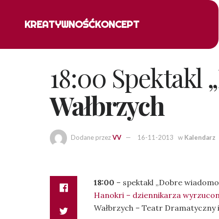
KREATYWNOŚĆ
KONCEPT
18:00 Spektakl
Wałbrzych
Dodane przez
VV
16-11-2013
w
Kalendarz
18:00
– spektakl „Dobre wiadomo
Hanokri – dzien­ni­karza wyrzu­con
Wałbrzych – Teatr Dramatyczny im.