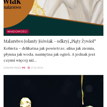
WIADOMOŚCI
Malarstwo Jolanty Jóźwiak – odkryj „Piąty Żywioł”
Kobieta – delikatna jak powietrze, silna jak ziemia,
płynna jak woda, namiętna jak ogień. A jednak jest
czymś więcej niż...
DODANE PRZEZ
VV
17-02-2025