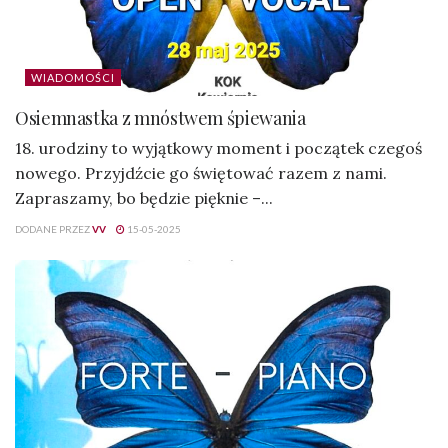
WIADOMOŚCI
Osiemnastka z mnóstwem śpiewania
18. urodziny to wyjątkowy moment i początek czegoś
nowego. Przyjdźcie go świętować razem z nami.
Zapraszamy, bo będzie pięknie –...
DODANE PRZEZ
VV
15-05-2025