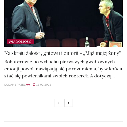
WIADOMOŚCI
Na skraju żałości, gniewu i euforii – „Mąż mojej żony”
Bohaterowie po wybuchu pierwszych gwałtownych
emocji powoli nawiązują nić porozumienia, by w końcu
stać się powiernikami swoich rozterek. A dotyczą...
DODANE PRZEZ
VV
16-02-2025