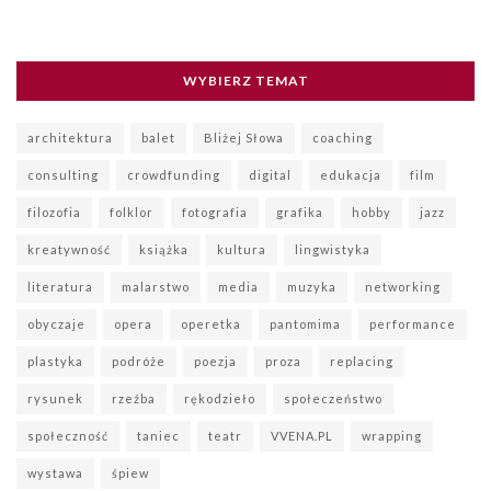
WYBIERZ TEMAT
architektura
balet
Bliżej Słowa
coaching
consulting
crowdfunding
digital
edukacja
film
filozofia
folklor
fotografia
grafika
hobby
jazz
kreatywność
książka
kultura
lingwistyka
literatura
malarstwo
media
muzyka
networking
obyczaje
opera
operetka
pantomima
performance
plastyka
podróże
poezja
proza
replacing
rysunek
rzeźba
rękodzieło
społeczeństwo
społeczność
taniec
teatr
VVENA.PL
wrapping
wystawa
śpiew