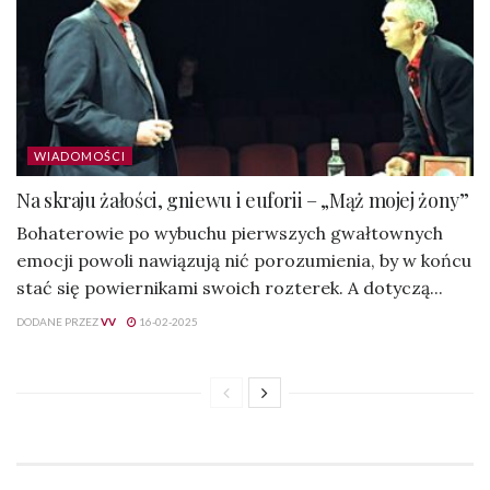
WIADOMOŚCI
Na skraju żałości, gniewu i euforii – „Mąż mojej żony”
Bohaterowie po wybuchu pierwszych gwałtownych
emocji powoli nawiązują nić porozumienia, by w końcu
stać się powiernikami swoich rozterek. A dotyczą...
DODANE PRZEZ
VV
16-02-2025