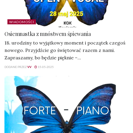
WIADOMOŚCI
Osiemnastka z mnóstwem śpiewania
18. urodziny to wyjątkowy moment i początek czegoś
nowego. Przyjdźcie go świętować razem z nami.
Zapraszamy, bo będzie pięknie –...
DODANE PRZEZ
VV
15-05-2025