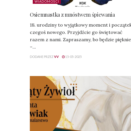
WIADOMOŚCI
Osiemnastka z mnóstwem śpiewania
18. urodziny to wyjątkowy moment i począte
czegoś nowego. Przyjdźcie go świętować
razem z nami. Zapraszamy, bo będzie pięknie
–...
DODANE PRZEZ
VV
15-05-2025