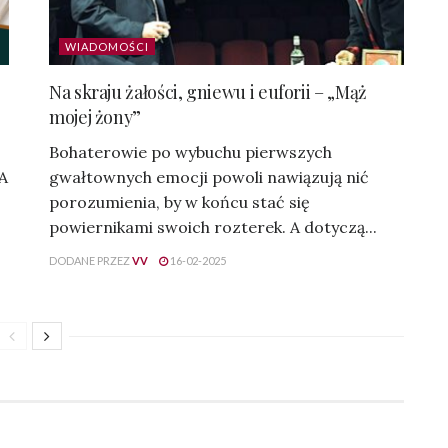
WIADOMOŚCI
Na skraju żałości, gniewu i euforii – „Mąż
mojej żony”
Bohaterowie po wybuchu pierwszych
 A
gwałtownych emocji powoli nawiązują nić
porozumienia, by w końcu stać się
powiernikami swoich rozterek. A dotyczą...
DODANE PRZEZ
VV
16-02-2025