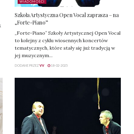
WIADOMOŚCI
Szkoła Artystyczna Open Vocal zaprasza – na
„Forte-Piano”
k
„Forte-Piano” Szkoły Artystycznej Open Vocal
to kolejny z cyklu wiosennych koncertów
tematycznych, które stały się już tradycją w
jej muzycznym...
DODANE PRZEZ
VV
18-02-2025