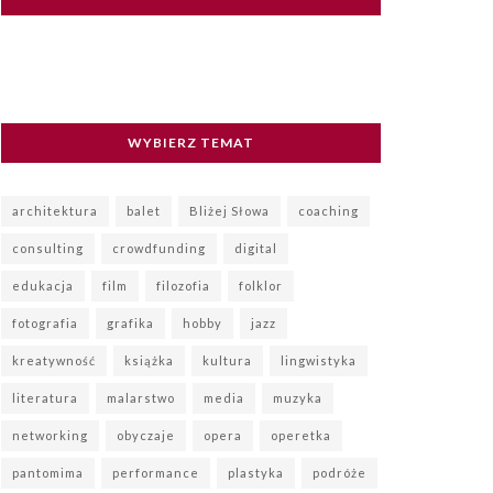
WYBIERZ TEMAT
architektura
balet
Bliżej Słowa
coaching
consulting
crowdfunding
digital
edukacja
film
filozofia
folklor
fotografia
grafika
hobby
jazz
kreatywność
książka
kultura
lingwistyka
literatura
malarstwo
media
muzyka
networking
obyczaje
opera
operetka
pantomima
performance
plastyka
podróże