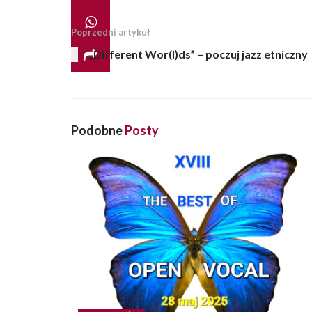
Poprzedni artykuł
„Different Wor(l)ds” – poczuj jazz etniczny
Podobne
Posty