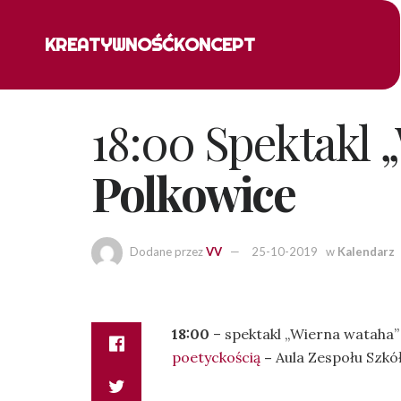
KREATYWNOŚĆ
KONCEPT
18:00 Spektakl 
Polkowice
Dodane przez
VV
25-10-2019
w
Kalendarz
18:00
– spektakl „Wierna wataha”
poetyckością
–
Aula Zespołu Szkó