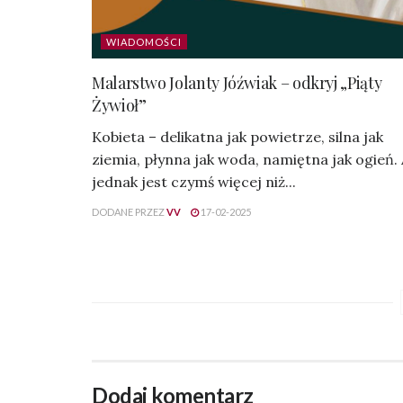
WIADOMOŚCI
Malarstwo Jolanty Jóźwiak – odkryj „Piąty
Żywioł”
Kobieta – delikatna jak powietrze, silna jak
ziemia, płynna jak woda, namiętna jak ogień.
jednak jest czymś więcej niż...
DODANE PRZEZ
VV
17-02-2025
Dodaj komentarz