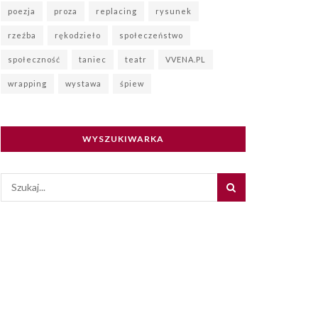
poezja
proza
replacing
rysunek
rzeźba
rękodzieło
społeczeństwo
społeczność
taniec
teatr
VVENA.PL
wrapping
wystawa
śpiew
WYSZUKIWARKA