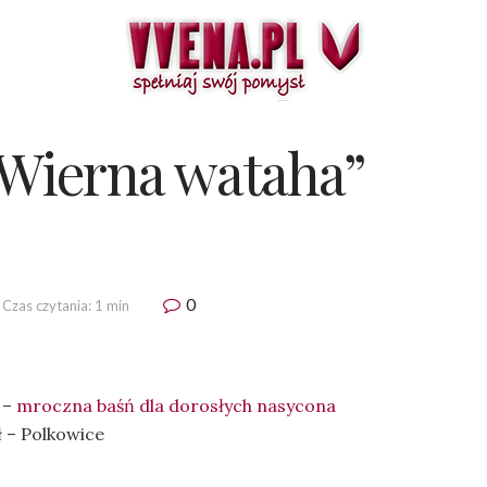
„Wierna wataha”
0
Czas czytania: 1 min
 –
mroczna baśń dla dorosłych nasycona
ł – Polkowice