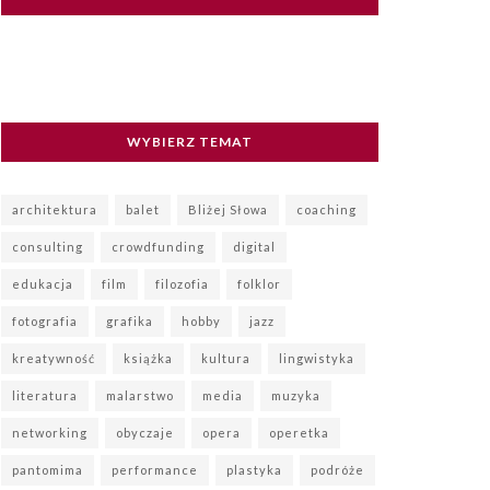
WYBIERZ TEMAT
architektura
balet
Bliżej Słowa
coaching
consulting
crowdfunding
digital
edukacja
film
filozofia
folklor
fotografia
grafika
hobby
jazz
kreatywność
książka
kultura
lingwistyka
literatura
malarstwo
media
muzyka
networking
obyczaje
opera
operetka
pantomima
performance
plastyka
podróże