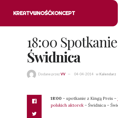
KREATYWNOŚĆ
KONCEPT
18:00 Spotkanie
Świdnica
Dodane przez
VV
04-04-2014
w
Kalendarz
18:00
– spotkanie z Kingą Preis –
polskich aktorek
– Świdnica – Świ