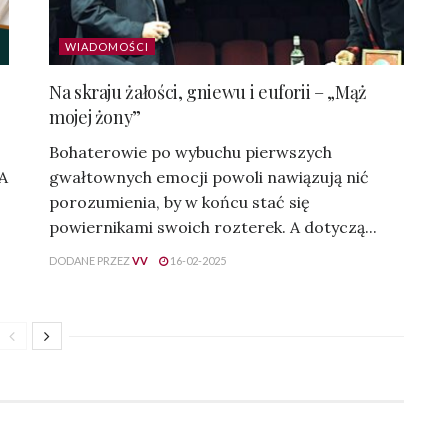
WIADOMOŚCI
Na skraju żałości, gniewu i euforii – „Mąż
mojej żony”
Bohaterowie po wybuchu pierwszych
 A
gwałtownych emocji powoli nawiązują nić
porozumienia, by w końcu stać się
powiernikami swoich rozterek. A dotyczą...
DODANE PRZEZ
VV
16-02-2025