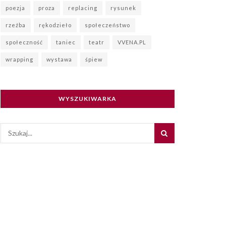
poezja
proza
replacing
rysunek
rzeźba
rękodzieło
społeczeństwo
społeczność
taniec
teatr
VVENA.PL
wrapping
wystawa
śpiew
WYSZUKIWARKA