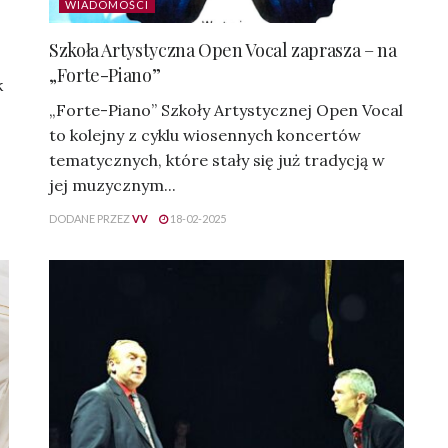
WIADOMOŚCI
Szkoła Artystyczna Open Vocal zaprasza – na
„Forte-Piano”
k
„Forte-Piano” Szkoły Artystycznej Open Vocal
to kolejny z cyklu wiosennych koncertów
tematycznych, które stały się już tradycją w
jej muzycznym...
DODANE PRZEZ
VV
18-02-2025