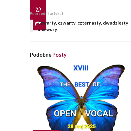
Poprzedni artykuł
Czwarty, czwarty, czternasty, dwudziesty
pierwszy
Podobne
Posty