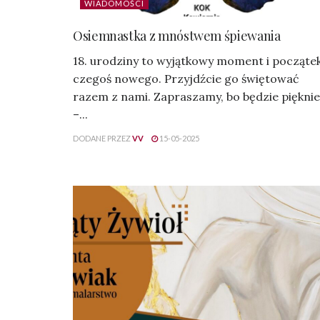
WIADOMOŚCI
Osiemnastka z mnóstwem śpiewania
18. urodziny to wyjątkowy moment i począte
czegoś nowego. Przyjdźcie go świętować
razem z nami. Zapraszamy, bo będzie pięknie
–...
DODANE PRZEZ
VV
15-05-2025