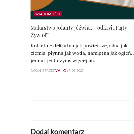
WIADOMOŚCI
Malarstwo Jolanty Jóźwiak – odkryj „Piąty
Żywioł”
Kobieta – delikatna jak powietrze, silna jak
ziemia, płynna jak woda, namiętna jak ogień.
jednak jest czymś więcej niż...
DODANE PRZEZ
VV
17-02-2025
Dodaj komentarz