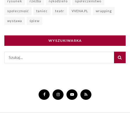
rysunek
rzeźba
rękodzieło
społeczeństwo
społeczność
taniec
teatr
VVENA.PL
wrapping
wystawa
śpiew
WYSZUKIWARKA