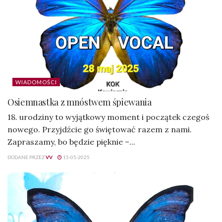
WIADOMOŚCI
Osiemnastka z mnóstwem śpiewania
18. urodziny to wyjątkowy moment i początek czegoś
nowego. Przyjdźcie go świętować razem z nami.
Zapraszamy, bo będzie pięknie –...
DODANE PRZEZ
VV
15-05-2025