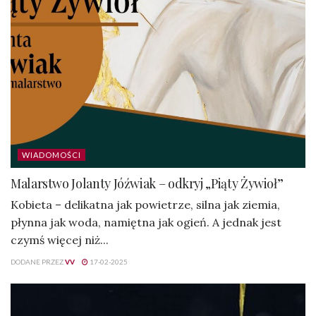
WIADOMOŚCI
Malarstwo Jolanty Jóźwiak – odkryj „Piąty Żywioł”
Kobieta – delikatna jak powietrze, silna jak ziemia,
płynna jak woda, namiętna jak ogień. A jednak jest
czymś więcej niż...
DODANE PRZEZ
VV
17-02-2025