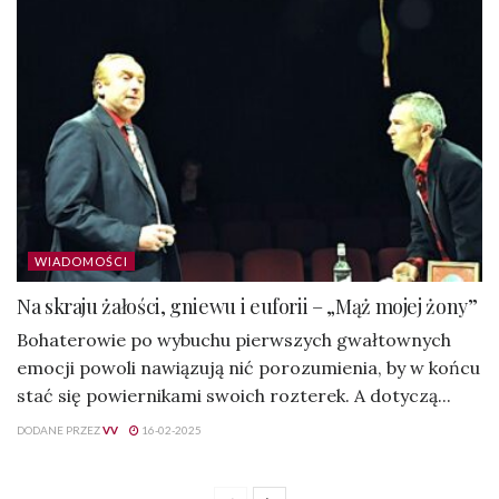
WIADOMOŚCI
Na skraju żałości, gniewu i euforii – „Mąż mojej żony”
Bohaterowie po wybuchu pierwszych gwałtownych
emocji powoli nawiązują nić porozumienia, by w końcu
stać się powiernikami swoich rozterek. A dotyczą...
DODANE PRZEZ
VV
16-02-2025