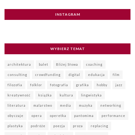
INSTAGRAM
WYBIERZ TEMAT
architektura
balet
Bliżej Słowa
coaching
consulting
crowdfunding
digital
edukacja
film
filozofia
folklor
fotografia
grafika
hobby
jazz
kreatywność
książka
kultura
lingwistyka
literatura
malarstwo
media
muzyka
networking
obyczaje
opera
operetka
pantomima
performance
plastyka
podróże
poezja
proza
replacing