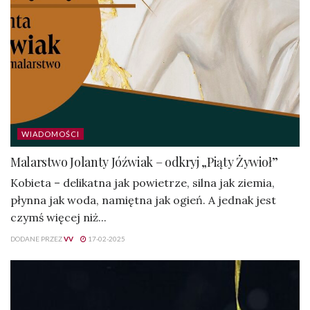
WIADOMOŚCI
Malarstwo Jolanty Jóźwiak – odkryj „Piąty Żywioł”
Kobieta – delikatna jak powietrze, silna jak ziemia,
płynna jak woda, namiętna jak ogień. A jednak jest
czymś więcej niż...
DODANE PRZEZ
VV
17-02-2025