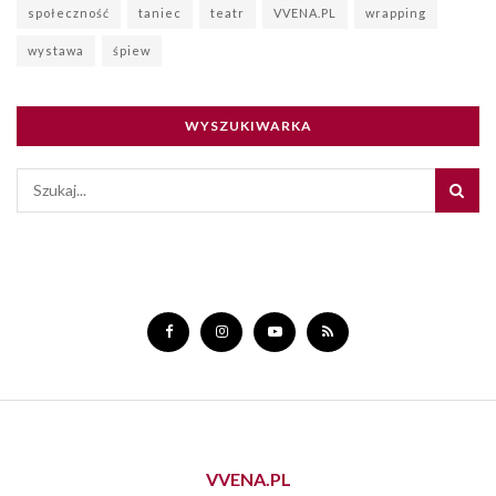
społeczność
taniec
teatr
VVENA.PL
wrapping
wystawa
śpiew
WYSZUKIWARKA
VVENA.PL