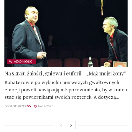
WIADOMOŚCI
Na skraju żałości, gniewu i euforii – „Mąż mojej żony”
Bohaterowie po wybuchu pierwszych gwałtownych
emocji powoli nawiązują nić porozumienia, by w końcu
stać się powiernikami swoich rozterek. A dotyczą...
DODANE PRZEZ
VV
16-02-2025