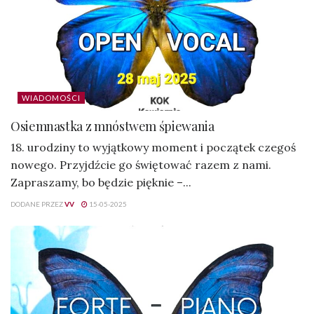
WIADOMOŚCI
Osiemnastka z mnóstwem śpiewania
18. urodziny to wyjątkowy moment i początek czegoś
nowego. Przyjdźcie go świętować razem z nami.
Zapraszamy, bo będzie pięknie –...
DODANE PRZEZ
VV
15-05-2025