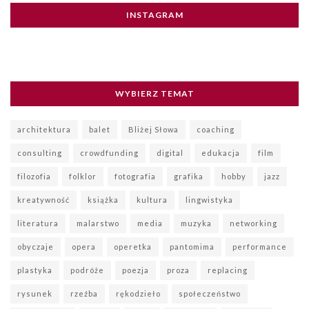
INSTAGRAM
WYBIERZ TEMAT
architektura
balet
Bliżej Słowa
coaching
consulting
crowdfunding
digital
edukacja
film
filozofia
folklor
fotografia
grafika
hobby
jazz
kreatywność
książka
kultura
lingwistyka
literatura
malarstwo
media
muzyka
networking
obyczaje
opera
operetka
pantomima
performance
plastyka
podróże
poezja
proza
replacing
rysunek
rzeźba
rękodzieło
społeczeństwo