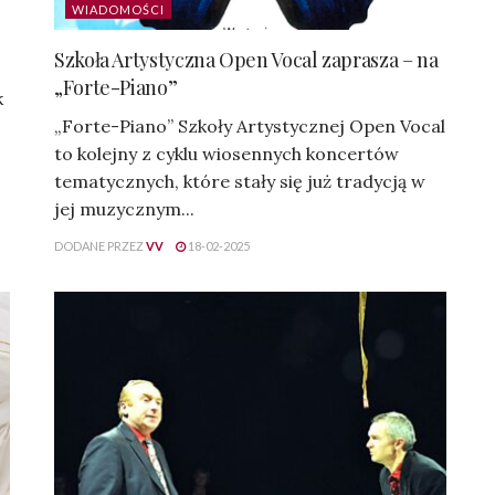
WIADOMOŚCI
Szkoła Artystyczna Open Vocal zaprasza – na
„Forte-Piano”
k
„Forte-Piano” Szkoły Artystycznej Open Vocal
to kolejny z cyklu wiosennych koncertów
tematycznych, które stały się już tradycją w
jej muzycznym...
DODANE PRZEZ
VV
18-02-2025