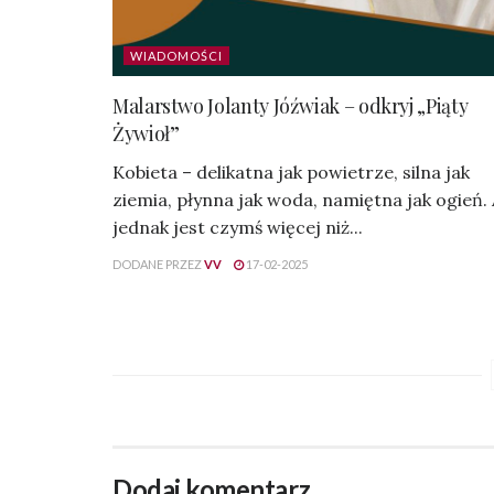
WIADOMOŚCI
Malarstwo Jolanty Jóźwiak – odkryj „Piąty
Żywioł”
Kobieta – delikatna jak powietrze, silna jak
ziemia, płynna jak woda, namiętna jak ogień.
jednak jest czymś więcej niż...
DODANE PRZEZ
VV
17-02-2025
Dodaj komentarz