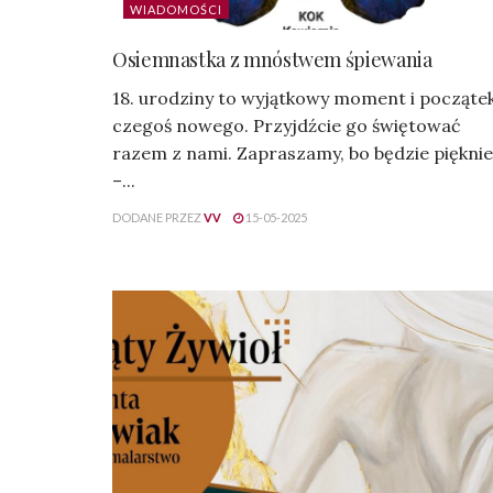
WIADOMOŚCI
Osiemnastka z mnóstwem śpiewania
18. urodziny to wyjątkowy moment i począte
czegoś nowego. Przyjdźcie go świętować
razem z nami. Zapraszamy, bo będzie pięknie
–...
DODANE PRZEZ
VV
15-05-2025