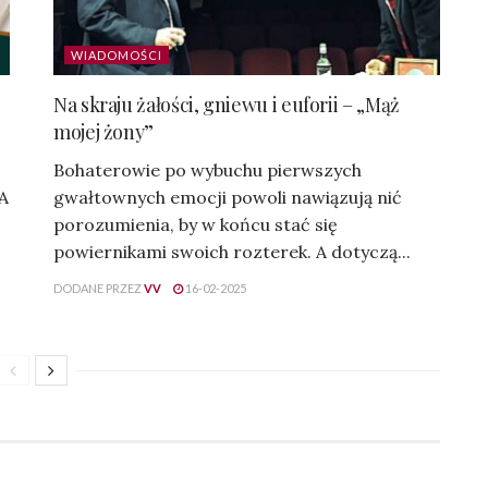
WIADOMOŚCI
Na skraju żałości, gniewu i euforii – „Mąż
mojej żony”
Bohaterowie po wybuchu pierwszych
 A
gwałtownych emocji powoli nawiązują nić
porozumienia, by w końcu stać się
powiernikami swoich rozterek. A dotyczą...
DODANE PRZEZ
VV
16-02-2025