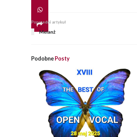
Poprzedni artykuł
Melanż
Podobne
Posty