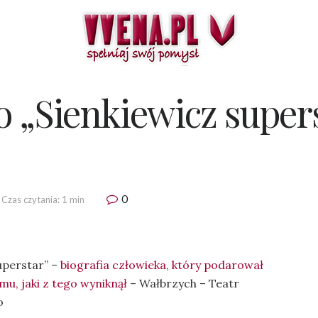
 „Sienkiewicz super
0
Czas czytania: 1 min
uperstar” –
biografia człowieka, który podarował
mu, jaki z tego wyniknął
– Wałbrzych – Teatr
o