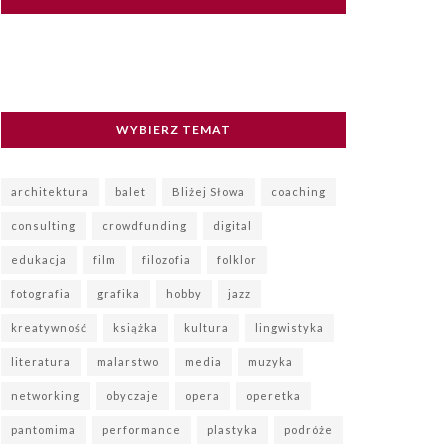
WYBIERZ TEMAT
architektura
balet
Bliżej Słowa
coaching
consulting
crowdfunding
digital
edukacja
film
filozofia
folklor
fotografia
grafika
hobby
jazz
kreatywność
książka
kultura
lingwistyka
literatura
malarstwo
media
muzyka
networking
obyczaje
opera
operetka
pantomima
performance
plastyka
podróże