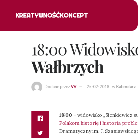
KREATYWNOŚĆ
KONCEPT
18:00 Widowisko
Wałbrzych
Dodane przez
VV
25-02-2018
w
Kalendarz
18:00
– widowisko „Sienkiewicz s
Polakom historię i historia proble
Dramatyczny im. J. Szaniawskieg