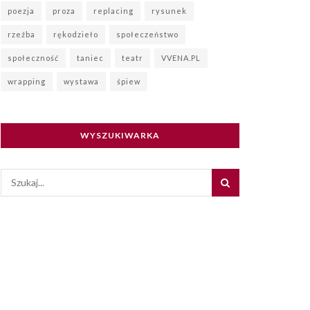
poezja
proza
replacing
rysunek
rzeźba
rękodzieło
społeczeństwo
społeczność
taniec
teatr
VVENA.PL
wrapping
wystawa
śpiew
WYSZUKIWARKA