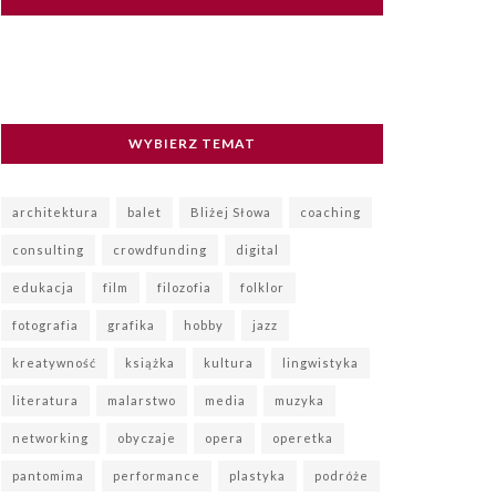
WYBIERZ TEMAT
architektura
balet
Bliżej Słowa
coaching
consulting
crowdfunding
digital
edukacja
film
filozofia
folklor
fotografia
grafika
hobby
jazz
kreatywność
książka
kultura
lingwistyka
literatura
malarstwo
media
muzyka
networking
obyczaje
opera
operetka
pantomima
performance
plastyka
podróże