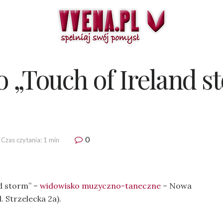
 „Touch of Ireland s
0
Czas czytania: 1 min
d storm” –
widowisko muzyczno-taneczne
– Nowa
. Strzelecka 2a).