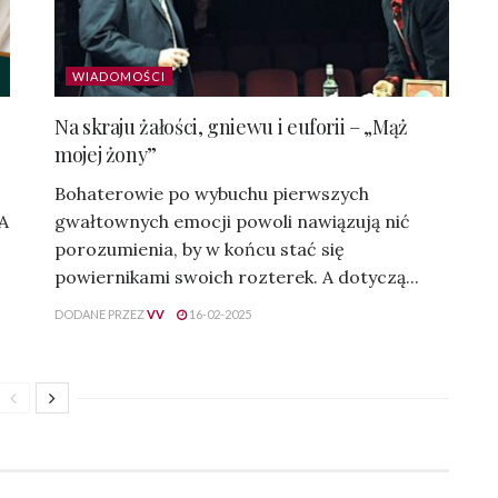
WIADOMOŚCI
Na skraju żałości, gniewu i euforii – „Mąż
mojej żony”
Bohaterowie po wybuchu pierwszych
 A
gwałtownych emocji powoli nawiązują nić
porozumienia, by w końcu stać się
powiernikami swoich rozterek. A dotyczą...
DODANE PRZEZ
VV
16-02-2025