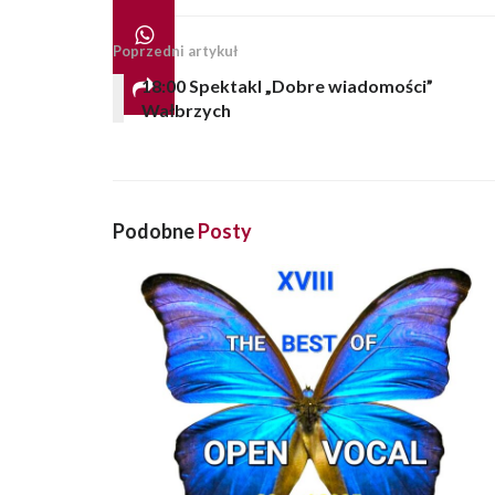
Poprzedni artykuł
18:00 Spektakl „Dobre wiadomości”
Wałbrzych
Podobne
Posty