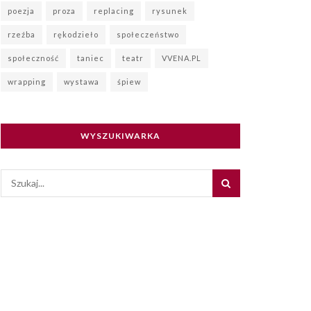
poezja
proza
replacing
rysunek
rzeźba
rękodzieło
społeczeństwo
społeczność
taniec
teatr
VVENA.PL
wrapping
wystawa
śpiew
WYSZUKIWARKA