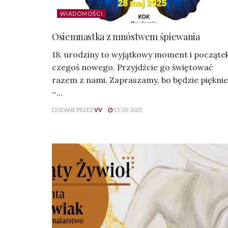
WIADOMOŚCI
Osiemnastka z mnóstwem śpiewania
18. urodziny to wyjątkowy moment i począte
czegoś nowego. Przyjdźcie go świętować
razem z nami. Zapraszamy, bo będzie pięknie
–...
DODANE PRZEZ
VV
15-05-2025