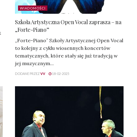
WIADOMOŚCI
Szkoła Artystyczna Open Vocal zaprasza – na
„Forte-Piano”
k
„Forte-Piano” Szkoły Artystycznej Open Vocal
to kolejny z cyklu wiosennych koncertów
tematycznych, które stały się już tradycją w
jej muzycznym...
DODANE PRZEZ
VV
18-02-2025