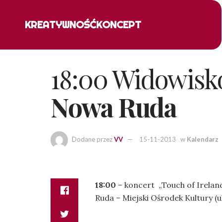
KREATYWNOŚĆ
KONCEPT
18:00 Widowisko
Nowa Ruda
Dodane przez
VV
15-11-2013
w
Kalendarz
18:00
– koncert „Touch of Irelan
Ruda – Miejski Ośrodek Kultury (ul