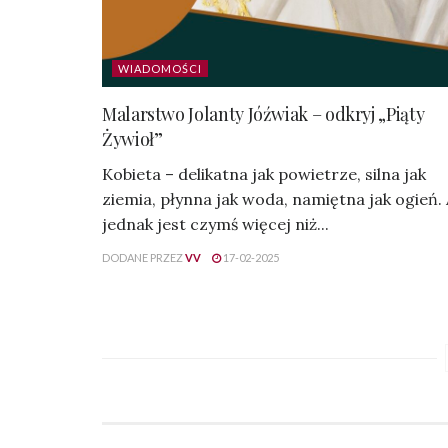
WIADOMOŚCI
Malarstwo Jolanty Jóźwiak – odkryj „Piąty
Żywioł”
Kobieta – delikatna jak powietrze, silna jak
ziemia, płynna jak woda, namiętna jak ogień.
jednak jest czymś więcej niż...
DODANE PRZEZ
VV
17-02-2025