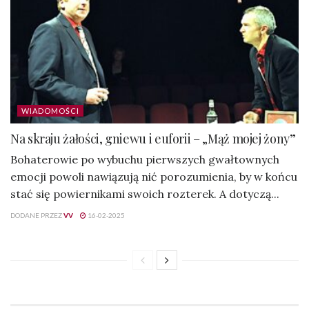
WIADOMOŚCI
Na skraju żałości, gniewu i euforii – „Mąż mojej żony”
Bohaterowie po wybuchu pierwszych gwałtownych
emocji powoli nawiązują nić porozumienia, by w końcu
stać się powiernikami swoich rozterek. A dotyczą...
DODANE PRZEZ
VV
16-02-2025