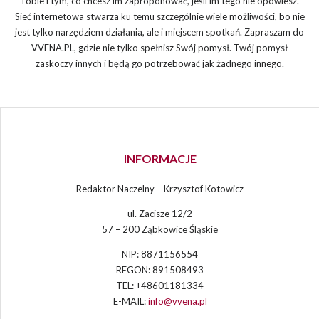
Tobie i tym, co chcesz im zaproponować, jeśli im tego nie opowiesz.
Sieć internetowa stwarza ku temu szczególnie wiele możliwości, bo nie
jest tylko narzędziem działania, ale i miejscem spotkań. Zapraszam do
VVENA.PL, gdzie nie tylko spełnisz Swój pomysł. Twój pomysł
zaskoczy innych i będą go potrzebować jak żadnego innego.
INFORMACJE
Redaktor Naczelny – Krzysztof Kotowicz
ul. Zacisze 12/2
57 – 200 Ząbkowice Śląskie
NIP: 8871156554
REGON: 891508493
TEL: +48601181334
E-MAIL:
info@vvena.pl