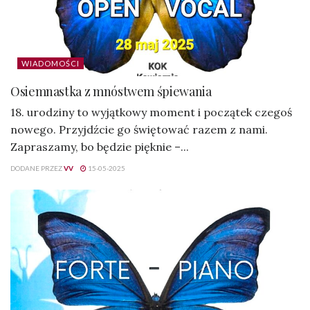
WIADOMOŚCI
Osiemnastka z mnóstwem śpiewania
18. urodziny to wyjątkowy moment i początek czegoś
nowego. Przyjdźcie go świętować razem z nami.
Zapraszamy, bo będzie pięknie –...
DODANE PRZEZ
VV
15-05-2025