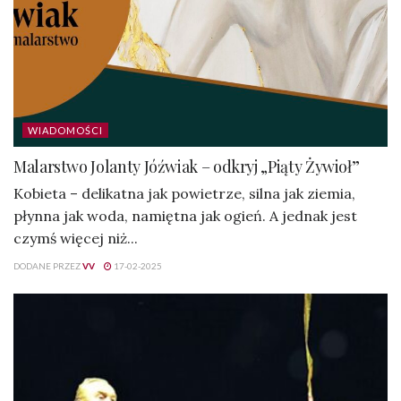
WIADOMOŚCI
Malarstwo Jolanty Jóźwiak – odkryj „Piąty Żywioł”
Kobieta – delikatna jak powietrze, silna jak ziemia,
płynna jak woda, namiętna jak ogień. A jednak jest
czymś więcej niż...
DODANE PRZEZ
VV
17-02-2025