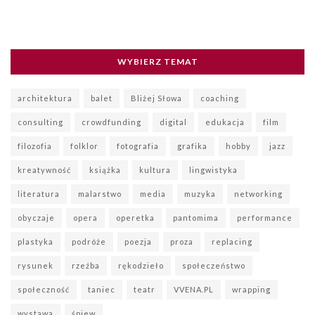
WYBIERZ TEMAT
architektura
balet
Bliżej Słowa
coaching
consulting
crowdfunding
digital
edukacja
film
filozofia
folklor
fotografia
grafika
hobby
jazz
kreatywność
książka
kultura
lingwistyka
literatura
malarstwo
media
muzyka
networking
obyczaje
opera
operetka
pantomima
performance
plastyka
podróże
poezja
proza
replacing
rysunek
rzeźba
rękodzieło
społeczeństwo
społeczność
taniec
teatr
VVENA.PL
wrapping
wystawa
śpiew