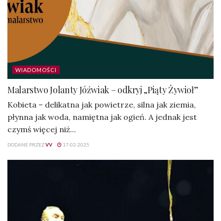
WIADOMOŚCI
Malarstwo Jolanty Jóźwiak – odkryj „Piąty Żywioł”
Kobieta – delikatna jak powietrze, silna jak ziemia,
płynna jak woda, namiętna jak ogień. A jednak jest
czymś więcej niż...
DODANE PRZEZ
VV
17-02-2025