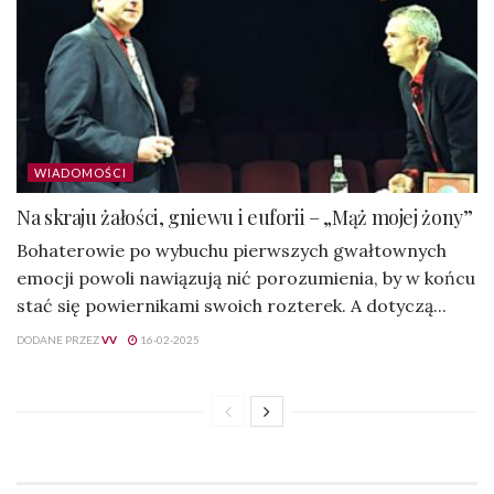
WIADOMOŚCI
Na skraju żałości, gniewu i euforii – „Mąż mojej żony”
Bohaterowie po wybuchu pierwszych gwałtownych
emocji powoli nawiązują nić porozumienia, by w końcu
stać się powiernikami swoich rozterek. A dotyczą...
DODANE PRZEZ
VV
16-02-2025