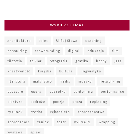
WYBIERZ TEMAT
architektura
balet
Bliżej Słowa
coaching
consulting
crowdfunding
digital
edukacja
film
filozofia
folklor
fotografia
grafika
hobby
jazz
kreatywność
książka
kultura
lingwistyka
literatura
malarstwo
media
muzyka
networking
obyczaje
opera
operetka
pantomima
performance
plastyka
podróże
poezja
proza
replacing
rysunek
rzeźba
rękodzieło
społeczeństwo
społeczność
taniec
teatr
VVENA.PL
wrapping
wystawa
śpiew