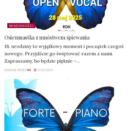
WIADOMOŚCI
Osiemnastka z mnóstwem śpiewania
18. urodziny to wyjątkowy moment i początek czegoś
nowego. Przyjdźcie go świętować razem z nami.
Zapraszamy, bo będzie pięknie –...
DODANE PRZEZ
VV
15-05-2025