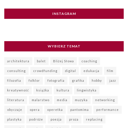
INSTAGRAM
WYBIERZ TEMAT
architektura
balet
Bliżej Słowa
coaching
consulting
crowdfunding
digital
edukacja
film
filozofia
folklor
fotografia
grafika
hobby
jazz
kreatywność
książka
kultura
lingwistyka
literatura
malarstwo
media
muzyka
networking
obyczaje
opera
operetka
pantomima
performance
plastyka
podróże
poezja
proza
replacing