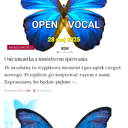
WIADOMOŚCI
Osiemnastka z mnóstwem śpiewania
18. urodziny to wyjątkowy moment i początek czegoś
nowego. Przyjdźcie go świętować razem z nami.
Zapraszamy, bo będzie pięknie –...
DODANE PRZEZ
VV
15-05-2025