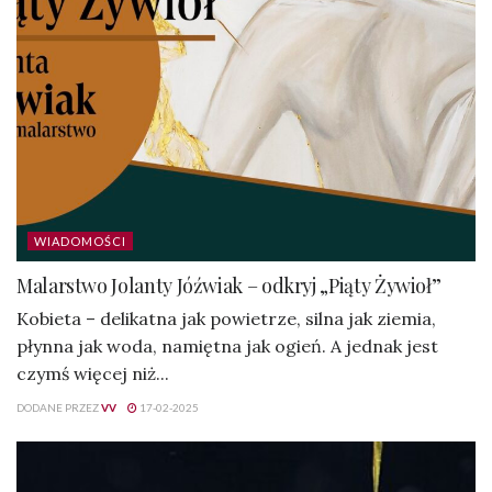
WIADOMOŚCI
Malarstwo Jolanty Jóźwiak – odkryj „Piąty Żywioł”
Kobieta – delikatna jak powietrze, silna jak ziemia,
płynna jak woda, namiętna jak ogień. A jednak jest
czymś więcej niż...
DODANE PRZEZ
VV
17-02-2025