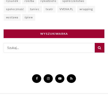
rysunek
rzeźba
rękodzieło
społeczeństwo
społeczność
taniec
teatr
VVENA.PL
wrapping
wystawa
śpiew
WYSZUKIWARKA