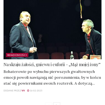
WIADOMOŚCI
Na skraju żałości, gniewu i euforii – „Mąż mojej żony”
Bohaterowie po wybuchu pierwszych gwałtownych
emocji powoli nawiązują nić porozumienia, by w końcu
stać się powiernikami swoich rozterek. A dotyczą...
DODANE PRZEZ
VV
16-02-2025