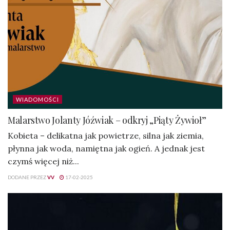
WIADOMOŚCI
Malarstwo Jolanty Jóźwiak – odkryj „Piąty Żywioł”
Kobieta – delikatna jak powietrze, silna jak ziemia,
płynna jak woda, namiętna jak ogień. A jednak jest
czymś więcej niż...
DODANE PRZEZ
VV
17-02-2025