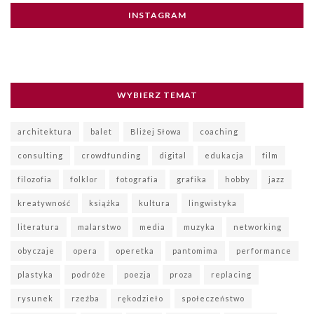
INSTAGRAM
WYBIERZ TEMAT
architektura
balet
Bliżej Słowa
coaching
consulting
crowdfunding
digital
edukacja
film
filozofia
folklor
fotografia
grafika
hobby
jazz
kreatywność
książka
kultura
lingwistyka
literatura
malarstwo
media
muzyka
networking
obyczaje
opera
operetka
pantomima
performance
plastyka
podróże
poezja
proza
replacing
rysunek
rzeźba
rękodzieło
społeczeństwo