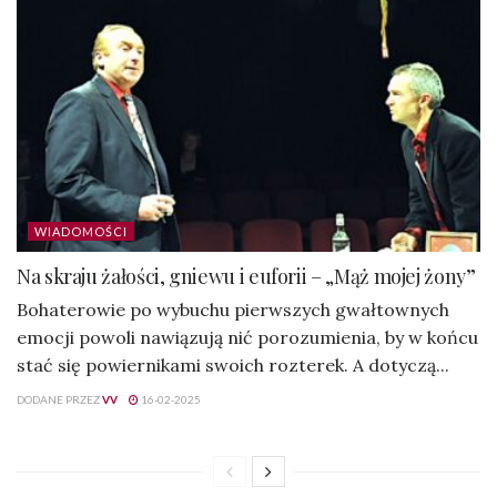
WIADOMOŚCI
Na skraju żałości, gniewu i euforii – „Mąż mojej żony”
Bohaterowie po wybuchu pierwszych gwałtownych
emocji powoli nawiązują nić porozumienia, by w końcu
stać się powiernikami swoich rozterek. A dotyczą...
DODANE PRZEZ
VV
16-02-2025