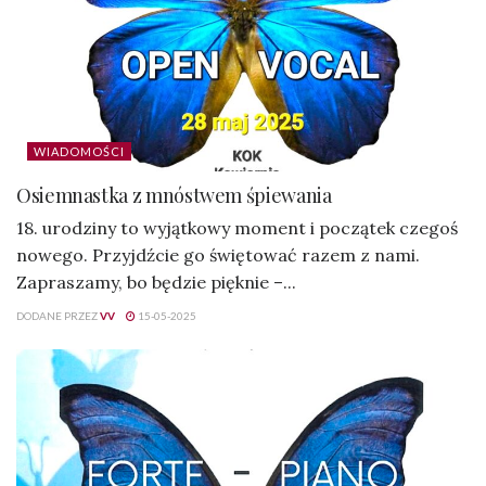
WIADOMOŚCI
Osiemnastka z mnóstwem śpiewania
18. urodziny to wyjątkowy moment i początek czegoś
nowego. Przyjdźcie go świętować razem z nami.
Zapraszamy, bo będzie pięknie –...
DODANE PRZEZ
VV
15-05-2025