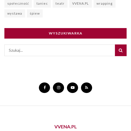
społeczność
taniec
teatr
VVENA.PL
wrapping
wystawa
śpiew
WYSZUKIWARKA
VVENA.PL