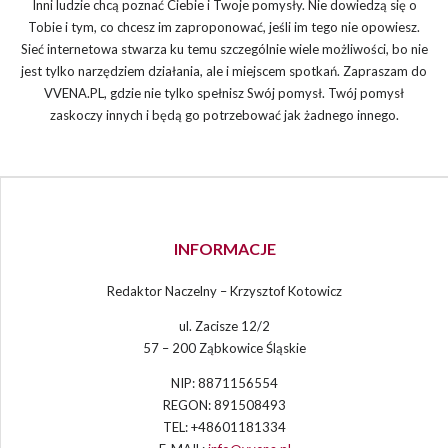
Inni ludzie chcą poznać Ciebie i Twoje pomysły. Nie dowiedzą się o
Tobie i tym, co chcesz im zaproponować, jeśli im tego nie opowiesz.
Sieć internetowa stwarza ku temu szczególnie wiele możliwości, bo nie
jest tylko narzędziem działania, ale i miejscem spotkań. Zapraszam do
VVENA.PL, gdzie nie tylko spełnisz Swój pomysł. Twój pomysł
zaskoczy innych i będą go potrzebować jak żadnego innego.
INFORMACJE
Redaktor Naczelny – Krzysztof Kotowicz
ul. Zacisze 12/2
57 – 200 Ząbkowice Śląskie
NIP: 8871156554
REGON: 891508493
TEL: +48601181334