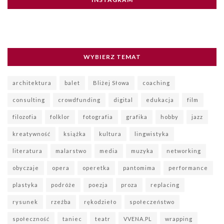
WYBIERZ TEMAT
architektura
balet
Bliżej Słowa
coaching
consulting
crowdfunding
digital
edukacja
film
filozofia
folklor
fotografia
grafika
hobby
jazz
kreatywność
książka
kultura
lingwistyka
literatura
malarstwo
media
muzyka
networking
obyczaje
opera
operetka
pantomima
performance
plastyka
podróże
poezja
proza
replacing
rysunek
rzeźba
rękodzieło
społeczeństwo
społeczność
taniec
teatr
VVENA.PL
wrapping