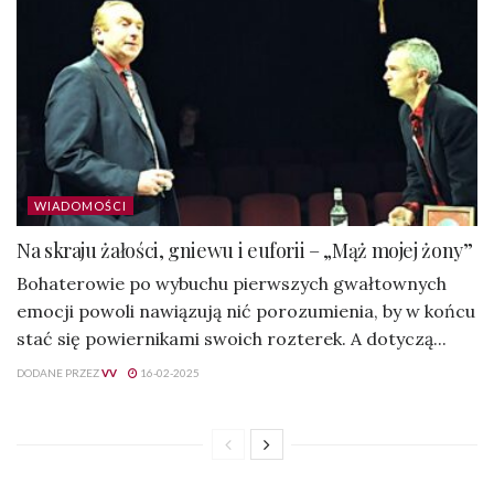
WIADOMOŚCI
Na skraju żałości, gniewu i euforii – „Mąż mojej żony”
Bohaterowie po wybuchu pierwszych gwałtownych
emocji powoli nawiązują nić porozumienia, by w końcu
stać się powiernikami swoich rozterek. A dotyczą...
DODANE PRZEZ
VV
16-02-2025