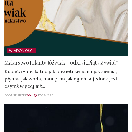
WIADOMOŚCI
Malarstwo Jolanty Jóźwiak – odkryj „Piąty Żywioł”
Kobieta – delikatna jak powietrze, silna jak ziemia,
płynna jak woda, namiętna jak ogień. A jednak jest
czymś więcej niż...
DODANE PRZEZ
VV
17-02-2025