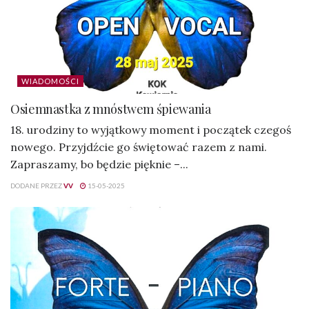
WIADOMOŚCI
Osiemnastka z mnóstwem śpiewania
18. urodziny to wyjątkowy moment i początek czegoś
nowego. Przyjdźcie go świętować razem z nami.
Zapraszamy, bo będzie pięknie –...
DODANE PRZEZ
VV
15-05-2025