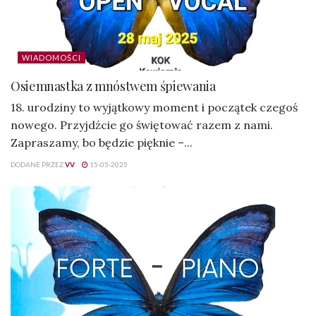
WIADOMOŚCI
Osiemnastka z mnóstwem śpiewania
18. urodziny to wyjątkowy moment i początek czegoś
nowego. Przyjdźcie go świętować razem z nami.
Zapraszamy, bo będzie pięknie –...
DODANE PRZEZ
VV
15-05-2025