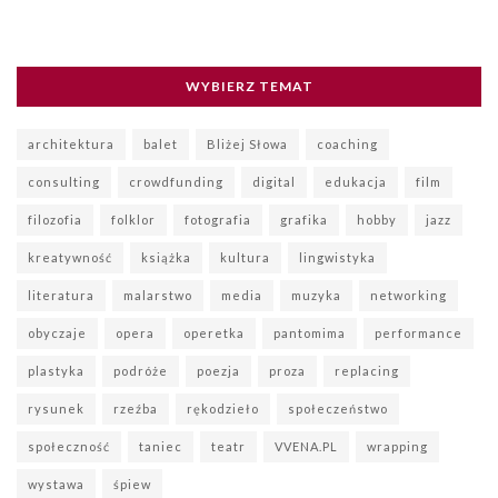
WYBIERZ TEMAT
architektura
balet
Bliżej Słowa
coaching
consulting
crowdfunding
digital
edukacja
film
filozofia
folklor
fotografia
grafika
hobby
jazz
kreatywność
książka
kultura
lingwistyka
literatura
malarstwo
media
muzyka
networking
obyczaje
opera
operetka
pantomima
performance
plastyka
podróże
poezja
proza
replacing
rysunek
rzeźba
rękodzieło
społeczeństwo
społeczność
taniec
teatr
VVENA.PL
wrapping
wystawa
śpiew