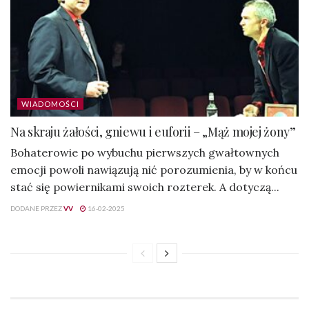
WIADOMOŚCI
Na skraju żałości, gniewu i euforii – „Mąż mojej żony”
Bohaterowie po wybuchu pierwszych gwałtownych
emocji powoli nawiązują nić porozumienia, by w końcu
stać się powiernikami swoich rozterek. A dotyczą...
DODANE PRZEZ
VV
16-02-2025