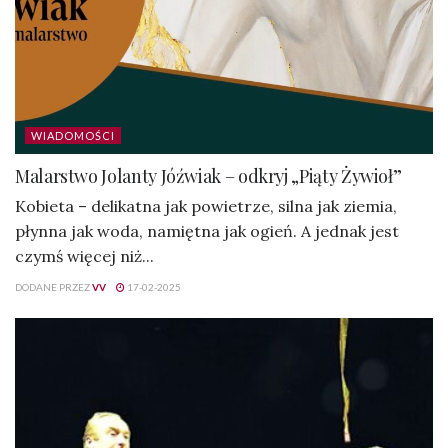
WIADOMOŚCI
Malarstwo Jolanty Jóźwiak – odkryj „Piąty Żywioł”
Kobieta – delikatna jak powietrze, silna jak ziemia,
płynna jak woda, namiętna jak ogień. A jednak jest
czymś więcej niż...
DODANE PRZEZ
VV
17-02-2025