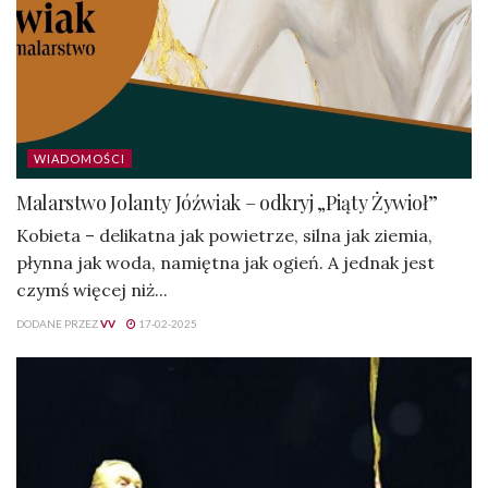
WIADOMOŚCI
Malarstwo Jolanty Jóźwiak – odkryj „Piąty Żywioł”
Kobieta – delikatna jak powietrze, silna jak ziemia,
płynna jak woda, namiętna jak ogień. A jednak jest
czymś więcej niż...
DODANE PRZEZ
VV
17-02-2025