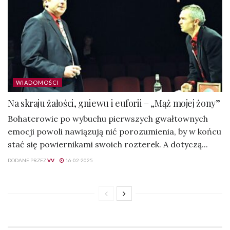
WIADOMOŚCI
Na skraju żałości, gniewu i euforii – „Mąż mojej żony”
Bohaterowie po wybuchu pierwszych gwałtownych
emocji powoli nawiązują nić porozumienia, by w końcu
stać się powiernikami swoich rozterek. A dotyczą...
DODANE PRZEZ
VV
16-02-2025