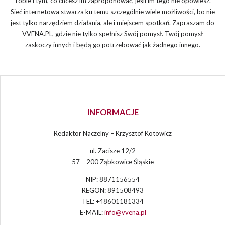
Tobie i tym, co chcesz im zaproponować, jeśli im tego nie opowiesz.
Sieć internetowa stwarza ku temu szczególnie wiele możliwości, bo nie
jest tylko narzędziem działania, ale i miejscem spotkań. Zapraszam do
VVENA.PL, gdzie nie tylko spełnisz Swój pomysł. Twój pomysł
zaskoczy innych i będą go potrzebować jak żadnego innego.
INFORMACJE
Redaktor Naczelny – Krzysztof Kotowicz
ul. Zacisze 12/2
57 – 200 Ząbkowice Śląskie
NIP: 8871156554
REGON: 891508493
TEL: +48601181334
E-MAIL:
info@vvena.pl