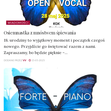
WIADOMOŚCI
Osiemnastka z mnóstwem śpiewania
18. urodziny to wyjątkowy moment i początek czegoś
nowego. Przyjdźcie go świętować razem z nami.
Zapraszamy, bo będzie pięknie –...
DODANE PRZEZ
VV
15-05-2025