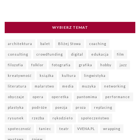
WYBIERZ TEMAT
architektura
balet
Bliżej Słowa
coaching
consulting
crowdfunding
digital
edukacja
film
filozofia
folklor
fotografia
grafika
hobby
jazz
kreatywność
książka
kultura
lingwistyka
literatura
malarstwo
media
muzyka
networking
obyczaje
opera
operetka
pantomima
performance
plastyka
podróże
poezja
proza
replacing
rysunek
rzeźba
rękodzieło
społeczeństwo
społeczność
taniec
teatr
VVENA.PL
wrapping
wystawa
śpiew