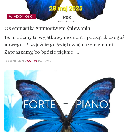
WIADOMOŚCI
Osiemnastka z mnóstwem śpiewania
18. urodziny to wyjątkowy moment i początek czegoś
nowego. Przyjdźcie go świętować razem z nami.
Zapraszamy, bo będzie pięknie –...
DODANE PRZEZ
VV
15-05-2025