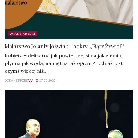
WIADOMOŚCI
Malarstwo Jolanty Jóźwiak – odkryj „Piąty Żywioł”
Kobieta – delikatna jak powietrze, silna jak ziemia,
płynna jak woda, namiętna jak ogień. A jednak jest
czymś więcej niż...
DODANE PRZEZ
VV
17-02-2025