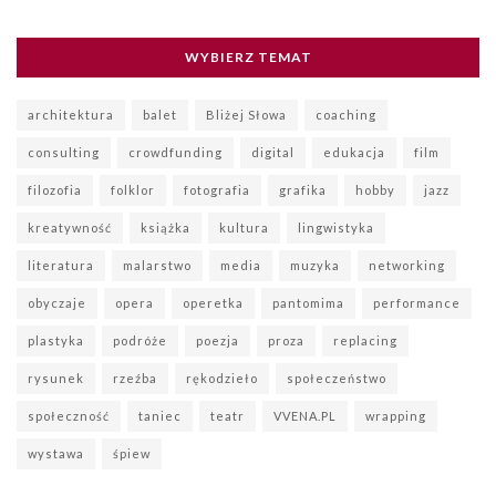
WYBIERZ TEMAT
architektura
balet
Bliżej Słowa
coaching
consulting
crowdfunding
digital
edukacja
film
filozofia
folklor
fotografia
grafika
hobby
jazz
kreatywność
książka
kultura
lingwistyka
literatura
malarstwo
media
muzyka
networking
obyczaje
opera
operetka
pantomima
performance
plastyka
podróże
poezja
proza
replacing
rysunek
rzeźba
rękodzieło
społeczeństwo
społeczność
taniec
teatr
VVENA.PL
wrapping
wystawa
śpiew