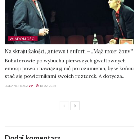
WIADOMOŚCI
Na skraju żałości, gniewu i euforii – „Mąż mojej żony”
Bohaterowie po wybuchu pierwszych gwałtownych
emocji powoli nawiązują nić porozumienia, by w końcu
stać się powiernikami swoich rozterek. A dotyczą...
DODANE PRZEZ
VV
16-02-2025
Dodaj komentarz