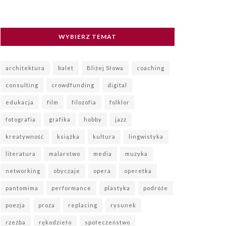
WYBIERZ TEMAT
architektura
balet
Bliżej Słowa
coaching
consulting
crowdfunding
digital
edukacja
film
filozofia
folklor
fotografia
grafika
hobby
jazz
kreatywność
książka
kultura
lingwistyka
literatura
malarstwo
media
muzyka
networking
obyczaje
opera
operetka
pantomima
performance
plastyka
podróże
poezja
proza
replacing
rysunek
rzeźba
rękodzieło
społeczeństwo