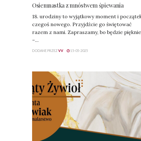
Osiemnastka z mnóstwem śpiewania
18. urodziny to wyjątkowy moment i począte
czegoś nowego. Przyjdźcie go świętować
razem z nami. Zapraszamy, bo będzie pięknie
–...
DODANE PRZEZ
VV
15-05-2025