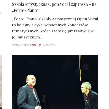
Szkoła Artystyczna Open Vocal zaprasza – na
„Forte-Piano”
k
„Forte-Piano” Szkoły Artystycznej Open Vocal
to kolejny z cyklu wiosennych koncertów
tematycznych, które stały się już tradycją w
jej muzycznym...
DODANE PRZEZ
VV
18-02-2025