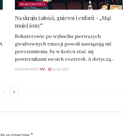
WIADOMOŚCI
Na skraju żałości, gniewu i euforii – „Mąż
mojej żony”
Bohaterowie po wybuchu pierwszych
 A
gwałtownych emocji powoli nawiązują nić
porozumienia, by w końcu stać się
powiernikami swoich rozterek. A dotyczą...
DODANE PRZEZ
VV
16-02-2025
*
la są oznaczone