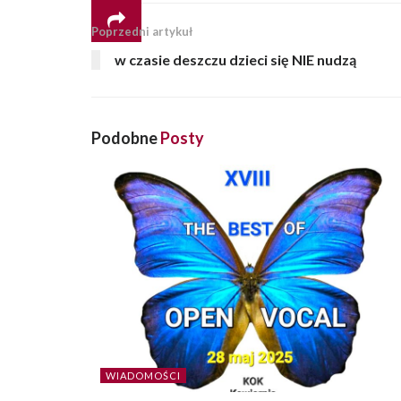
Poprzedni artykuł
w czasie deszczu dzieci się NIE nudzą
Podobne
Posty
WIADOMOŚCI