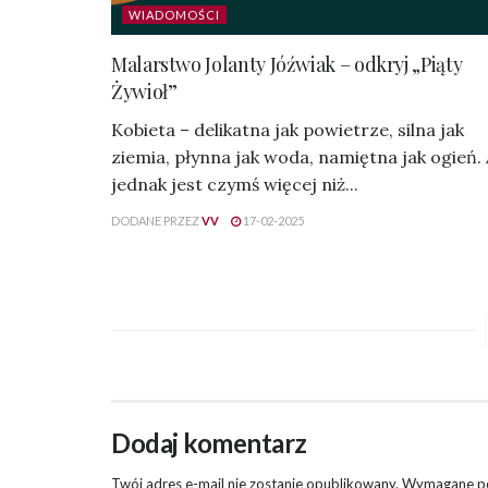
WIADOMOŚCI
Malarstwo Jolanty Jóźwiak – odkryj „Piąty
Żywioł”
Kobieta – delikatna jak powietrze, silna jak
ziemia, płynna jak woda, namiętna jak ogień.
jednak jest czymś więcej niż...
DODANE PRZEZ
VV
17-02-2025
Dodaj komentarz
Twój adres e-mail nie zostanie opublikowany.
Wymagane po