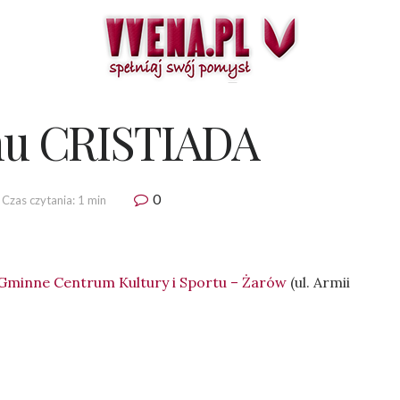
lmu CRISTIADA
0
Czas czytania: 1 min
Gminne Centrum Kultury i Sportu – Żarów
(ul. Armii
.