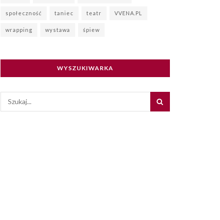
społeczność
taniec
teatr
VVENA.PL
wrapping
wystawa
śpiew
WYSZUKIWARKA