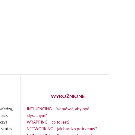
WYRÓŻNIONE
wiedzą,
INFLUENCING – jak mówić, aby być
truz.
słyszanym?
czył
WRAPPING – co to jest?
i skutek
NETWORKING – jak bardzo potrzebny?