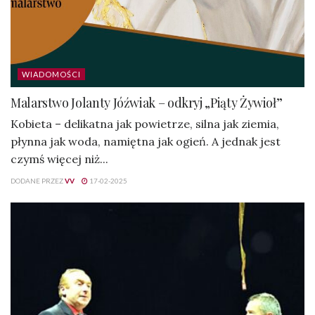
WIADOMOŚCI
Malarstwo Jolanty Jóźwiak – odkryj „Piąty Żywioł”
Kobieta – delikatna jak powietrze, silna jak ziemia,
płynna jak woda, namiętna jak ogień. A jednak jest
czymś więcej niż...
DODANE PRZEZ
VV
17-02-2025