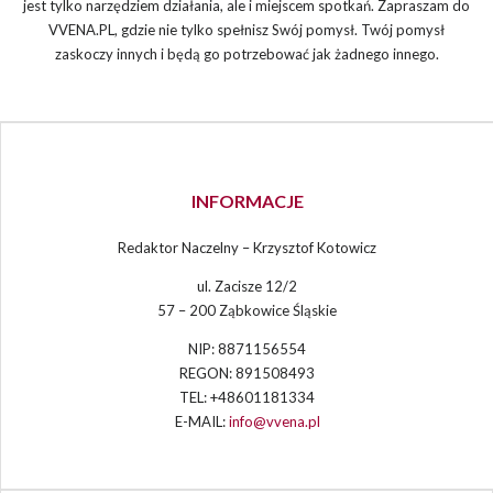
jest tylko narzędziem działania, ale i miejscem spotkań. Zapraszam do
VVENA.PL, gdzie nie tylko spełnisz Swój pomysł. Twój pomysł
zaskoczy innych i będą go potrzebować jak żadnego innego.
INFORMACJE
Redaktor Naczelny – Krzysztof Kotowicz
ul. Zacisze 12/2
57 – 200 Ząbkowice Śląskie
NIP: 8871156554
REGON: 891508493
TEL: +48601181334
E-MAIL:
info@vvena.pl