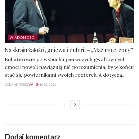
WIADOMOŚCI
Na skraju żałości, gniewu i euforii – „Mąż mojej żony”
Bohaterowie po wybuchu pierwszych gwałtownych
emocji powoli nawiązują nić porozumienia, by w końcu
stać się powiernikami swoich rozterek. A dotyczą...
DODANE PRZEZ
VV
16-02-2025
Dodaj komentarz