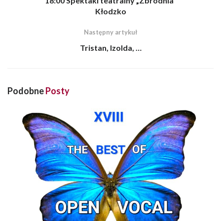
18:00 Spektakl teatralny „Zbrodnia”
Kłodzko
Następny artykuł
Tristan, Izolda, …
Podobne
Posty