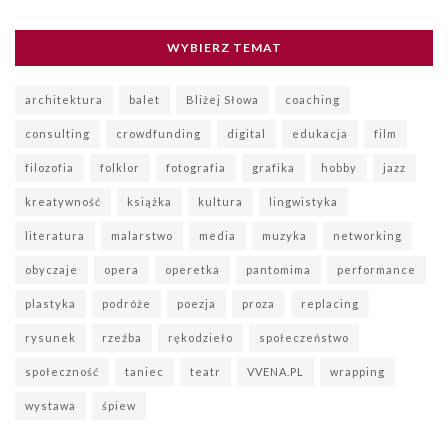
WYBIERZ TEMAT
architektura
balet
Bliżej Słowa
coaching
consulting
crowdfunding
digital
edukacja
film
filozofia
folklor
fotografia
grafika
hobby
jazz
kreatywność
książka
kultura
lingwistyka
literatura
malarstwo
media
muzyka
networking
obyczaje
opera
operetka
pantomima
performance
plastyka
podróże
poezja
proza
replacing
rysunek
rzeźba
rękodzieło
społeczeństwo
społeczność
taniec
teatr
VVENA.PL
wrapping
wystawa
śpiew