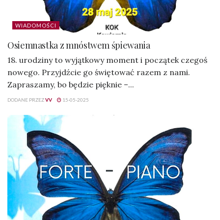
WIADOMOŚCI
Osiemnastka z mnóstwem śpiewania
18. urodziny to wyjątkowy moment i początek czegoś
nowego. Przyjdźcie go świętować razem z nami.
Zapraszamy, bo będzie pięknie –...
DODANE PRZEZ
VV
15-05-2025