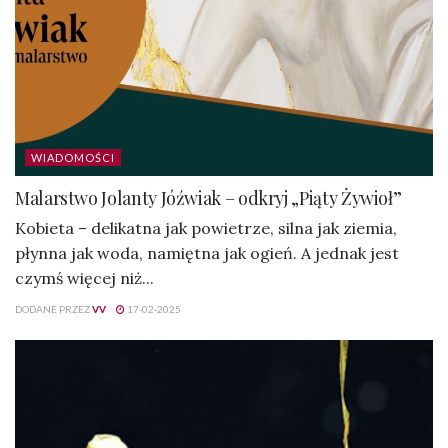
WIADOMOŚCI
Malarstwo Jolanty Jóźwiak – odkryj „Piąty Żywioł”
Kobieta – delikatna jak powietrze, silna jak ziemia,
płynna jak woda, namiętna jak ogień. A jednak jest
czymś więcej niż...
DODANE PRZEZ
VV
17-02-2025