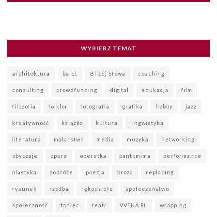
WYBIERZ TEMAT
architektura
balet
Bliżej Słowa
coaching
consulting
crowdfunding
digital
edukacja
film
filozofia
folklor
fotografia
grafika
hobby
jazz
kreatywność
książka
kultura
lingwistyka
literatura
malarstwo
media
muzyka
networking
obyczaje
opera
operetka
pantomima
performance
plastyka
podróże
poezja
proza
replacing
rysunek
rzeźba
rękodzieło
społeczeństwo
społeczność
taniec
teatr
VVENA.PL
wrapping