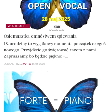
WIADOMOŚCI
Osiemnastka z mnóstwem śpiewania
18. urodziny to wyjątkowy moment i początek czegoś
nowego. Przyjdźcie go świętować razem z nami.
Zapraszamy, bo będzie pięknie –...
DODANE PRZEZ
VV
15-05-2025