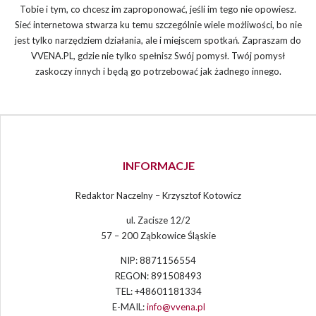
Tobie i tym, co chcesz im zaproponować, jeśli im tego nie opowiesz.
Sieć internetowa stwarza ku temu szczególnie wiele możliwości, bo nie
jest tylko narzędziem działania, ale i miejscem spotkań. Zapraszam do
VVENA.PL, gdzie nie tylko spełnisz Swój pomysł. Twój pomysł
zaskoczy innych i będą go potrzebować jak żadnego innego.
INFORMACJE
Redaktor Naczelny – Krzysztof Kotowicz
ul. Zacisze 12/2
57 – 200 Ząbkowice Śląskie
NIP: 8871156554
REGON: 891508493
TEL: +48601181334
E-MAIL:
info@vvena.pl