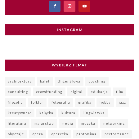
INSTAGRAM
WYBIERZ TEMAT
architektura
balet
Bliżej Słowa
coaching
consulting
crowdfunding
digital
edukacja
film
filozofia
folklor
fotografia
grafika
hobby
jazz
kreatywność
książka
kultura
lingwistyka
literatura
malarstwo
media
muzyka
networking
obyczaje
opera
operetka
pantomima
performance