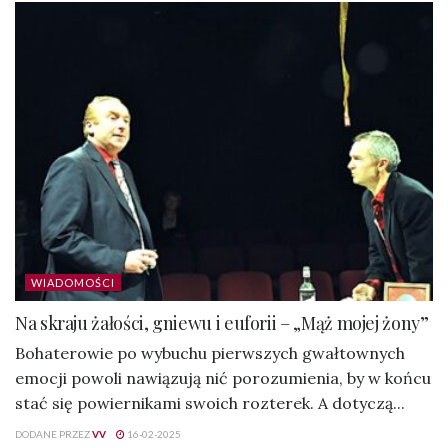
WIADOMOŚCI
Na skraju żałości, gniewu i euforii – „Mąż mojej żony”
Bohaterowie po wybuchu pierwszych gwałtownych
emocji powoli nawiązują nić porozumienia, by w końcu
stać się powiernikami swoich rozterek. A dotyczą...
DODANE PRZEZ
VV
16-02-2025