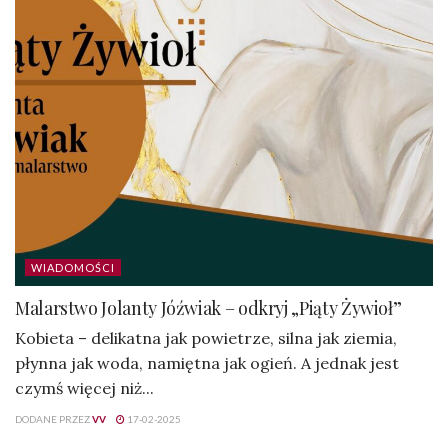
WIADOMOŚCI
Malarstwo Jolanty Jóźwiak – odkryj „Piąty Żywioł”
Kobieta – delikatna jak powietrze, silna jak ziemia,
płynna jak woda, namiętna jak ogień. A jednak jest
czymś więcej niż...
DODANE PRZEZ
VV
17-02-2025