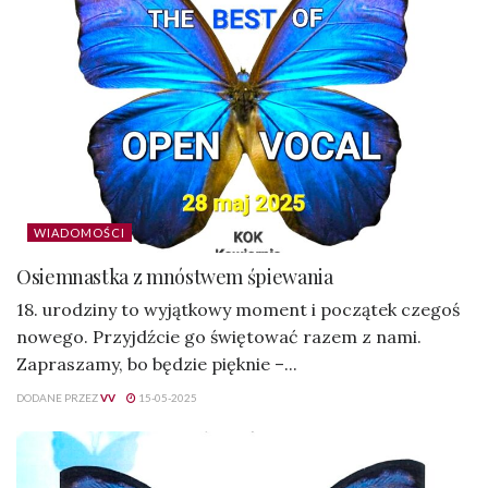
WIADOMOŚCI
Osiemnastka z mnóstwem śpiewania
18. urodziny to wyjątkowy moment i początek czegoś
nowego. Przyjdźcie go świętować razem z nami.
Zapraszamy, bo będzie pięknie –...
DODANE PRZEZ
VV
15-05-2025