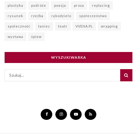
plastyka
podróże
poezja
proza
replacing
rysunek
rzeźba
rękodzieło
społeczeństwo
społeczność
taniec
teatr
VVENA.PL
wrapping
wystawa
śpiew
WYSZUKIWARKA