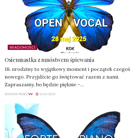
WIADOMOŚCI
Osiemnastka z mnóstwem śpiewania
18. urodziny to wyjątkowy moment i początek czegoś
nowego. Przyjdźcie go świętować razem z nami.
Zapraszamy, bo będzie pięknie –...
DODANE PRZEZ
VV
15-05-2025