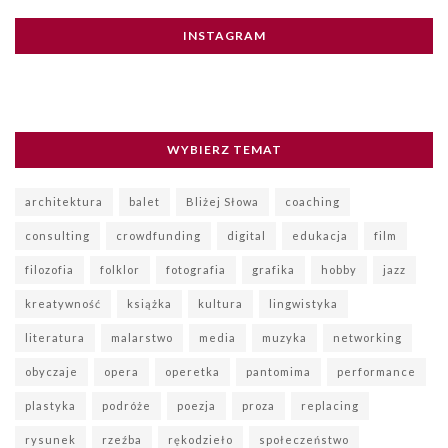
INSTAGRAM
WYBIERZ TEMAT
architektura
balet
Bliżej Słowa
coaching
consulting
crowdfunding
digital
edukacja
film
filozofia
folklor
fotografia
grafika
hobby
jazz
kreatywność
książka
kultura
lingwistyka
literatura
malarstwo
media
muzyka
networking
obyczaje
opera
operetka
pantomima
performance
plastyka
podróże
poezja
proza
replacing
rysunek
rzeźba
rękodzieło
społeczeństwo