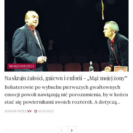
WIADOMOŚCI
Na skraju żałości, gniewu i euforii – „Mąż mojej żony”
Bohaterowie po wybuchu pierwszych gwałtownych
emocji powoli nawiązują nić porozumienia, by w końcu
stać się powiernikami swoich rozterek. A dotyczą...
DODANE PRZEZ
VV
16-02-2025