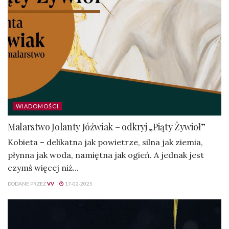
WIADOMOŚCI
Malarstwo Jolanty Jóźwiak – odkryj „Piąty Żywioł”
Kobieta – delikatna jak powietrze, silna jak ziemia,
płynna jak woda, namiętna jak ogień. A jednak jest
czymś więcej niż...
DODANE PRZEZ
VV
17-02-2025