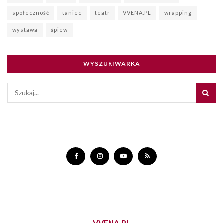
społeczność
taniec
teatr
VVENA.PL
wrapping
wystawa
śpiew
WYSZUKIWARKA
VVENA.PL