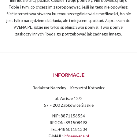
Inni ludzie chcą poznać Ciebie i Twoje pomysły. Nie dowiedzą się o
Tobie i tym, co chcesz im zaproponować, jeśli im tego nie opowiesz.
Sieć internetowa stwarza ku temu szczególnie wiele możliwości, bo nie
jest tylko narzędziem działania, ale i miejscem spotkań. Zapraszam do
VVENA.PL, gdzie nie tylko spełnisz Swój pomysł. Twój pomysł
zaskoczy innych i będą go potrzebować jak żadnego innego.
INFORMACJE
Redaktor Naczelny – Krzysztof Kotowicz
ul. Zacisze 12/2
57 – 200 Ząbkowice Śląskie
NIP: 8871156554
REGON: 891508493
TEL: +48601181334
E-MAIL:
info@vvena.pl