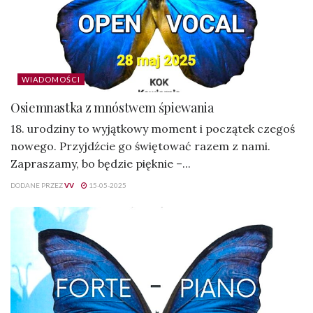
WIADOMOŚCI
Osiemnastka z mnóstwem śpiewania
18. urodziny to wyjątkowy moment i początek czegoś
nowego. Przyjdźcie go świętować razem z nami.
Zapraszamy, bo będzie pięknie –...
DODANE PRZEZ
VV
15-05-2025