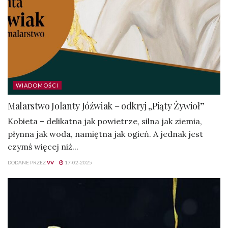
WIADOMOŚCI
Malarstwo Jolanty Jóźwiak – odkryj „Piąty Żywioł”
Kobieta – delikatna jak powietrze, silna jak ziemia,
płynna jak woda, namiętna jak ogień. A jednak jest
czymś więcej niż...
DODANE PRZEZ
VV
17-02-2025