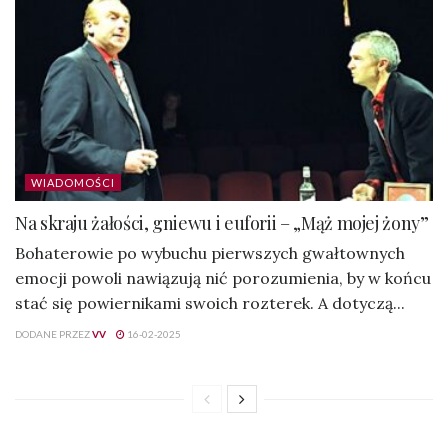
WIADOMOŚCI
Na skraju żałości, gniewu i euforii – „Mąż mojej żony”
Bohaterowie po wybuchu pierwszych gwałtownych
emocji powoli nawiązują nić porozumienia, by w końcu
stać się powiernikami swoich rozterek. A dotyczą...
DODANE PRZEZ
VV
16-02-2025