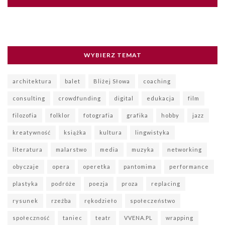
WYBIERZ TEMAT
architektura
balet
Bliżej Słowa
coaching
consulting
crowdfunding
digital
edukacja
film
filozofia
folklor
fotografia
grafika
hobby
jazz
kreatywność
książka
kultura
lingwistyka
literatura
malarstwo
media
muzyka
networking
obyczaje
opera
operetka
pantomima
performance
plastyka
podróże
poezja
proza
replacing
rysunek
rzeźba
rękodzieło
społeczeństwo
społeczność
taniec
teatr
VVENA.PL
wrapping