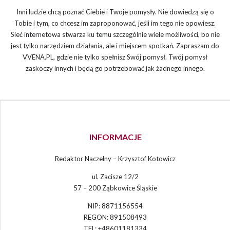
Inni ludzie chcą poznać Ciebie i Twoje pomysły. Nie dowiedzą się o
Tobie i tym, co chcesz im zaproponować, jeśli im tego nie opowiesz.
Sieć internetowa stwarza ku temu szczególnie wiele możliwości, bo nie
jest tylko narzędziem działania, ale i miejscem spotkań. Zapraszam do
VVENA.PL, gdzie nie tylko spełnisz Swój pomysł. Twój pomysł
zaskoczy innych i będą go potrzebować jak żadnego innego.
INFORMACJE
Redaktor Naczelny – Krzysztof Kotowicz
ul. Zacisze 12/2
57 – 200 Ząbkowice Śląskie
NIP: 8871156554
REGON: 891508493
TEL: +48601181334