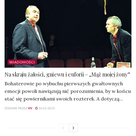
WIADOMOŚCI
Na skraju żałości, gniewu i euforii – „Mąż mojej żony”
Bohaterowie po wybuchu pierwszych gwałtownych
emocji powoli nawiązują nić porozumienia, by w końcu
stać się powiernikami swoich rozterek. A dotyczą...
DODANE PRZEZ
VV
16-02-2025