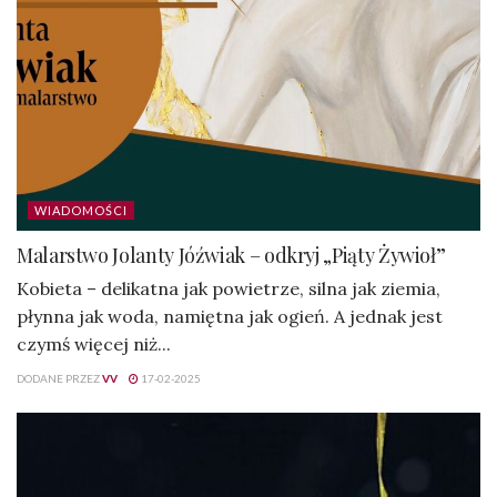
WIADOMOŚCI
Malarstwo Jolanty Jóźwiak – odkryj „Piąty Żywioł”
Kobieta – delikatna jak powietrze, silna jak ziemia,
płynna jak woda, namiętna jak ogień. A jednak jest
czymś więcej niż...
DODANE PRZEZ
VV
17-02-2025