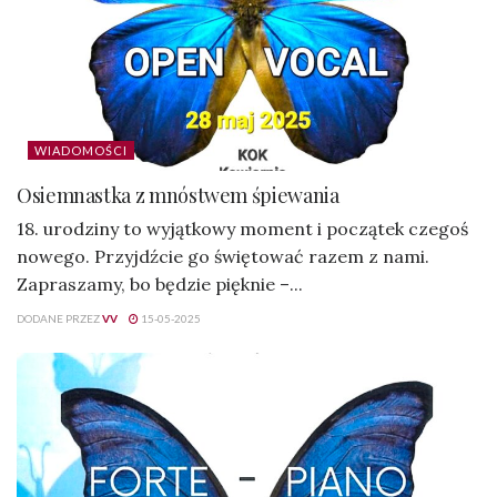
WIADOMOŚCI
Osiemnastka z mnóstwem śpiewania
18. urodziny to wyjątkowy moment i początek czegoś
nowego. Przyjdźcie go świętować razem z nami.
Zapraszamy, bo będzie pięknie –...
DODANE PRZEZ
VV
15-05-2025