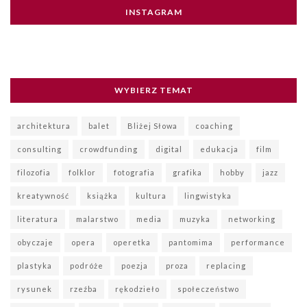
INSTAGRAM
WYBIERZ TEMAT
architektura
balet
Bliżej Słowa
coaching
consulting
crowdfunding
digital
edukacja
film
filozofia
folklor
fotografia
grafika
hobby
jazz
kreatywność
książka
kultura
lingwistyka
literatura
malarstwo
media
muzyka
networking
obyczaje
opera
operetka
pantomima
performance
plastyka
podróże
poezja
proza
replacing
rysunek
rzeźba
rękodzieło
społeczeństwo