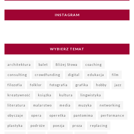
INSTAGRAM
WYBIERZ TEMAT
architektura
balet
Bliżej Słowa
coaching
consulting
crowdfunding
digital
edukacja
film
filozofia
folklor
fotografia
grafika
hobby
jazz
kreatywność
książka
kultura
lingwistyka
literatura
malarstwo
media
muzyka
networking
obyczaje
opera
operetka
pantomima
performance
plastyka
podróże
poezja
proza
replacing