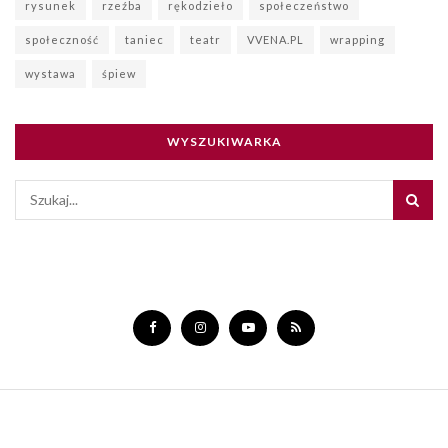
rysunek
rzeźba
rękodzieło
społeczeństwo
społeczność
taniec
teatr
VVENA.PL
wrapping
wystawa
śpiew
WYSZUKIWARKA