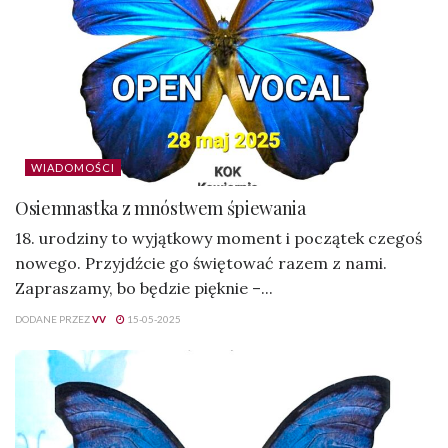
WIADOMOŚCI
Osiemnastka z mnóstwem śpiewania
18. urodziny to wyjątkowy moment i początek czegoś
nowego. Przyjdźcie go świętować razem z nami.
Zapraszamy, bo będzie pięknie –...
DODANE PRZEZ
VV
15-05-2025