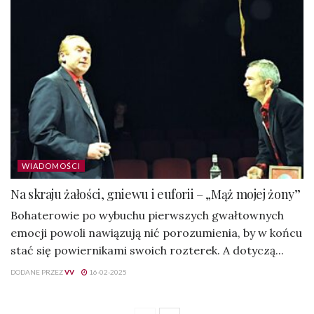
WIADOMOŚCI
Na skraju żałości, gniewu i euforii – „Mąż mojej żony”
Bohaterowie po wybuchu pierwszych gwałtownych
emocji powoli nawiązują nić porozumienia, by w końcu
stać się powiernikami swoich rozterek. A dotyczą...
DODANE PRZEZ
VV
16-02-2025