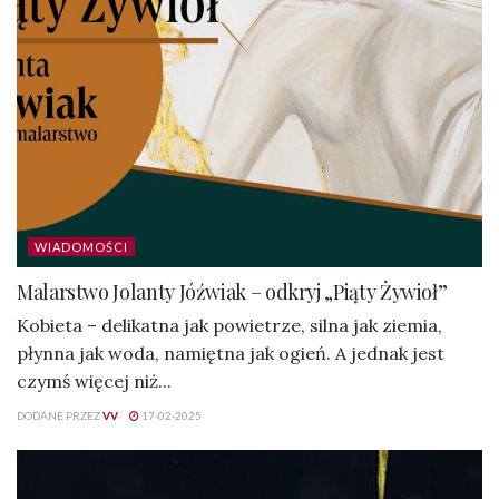
WIADOMOŚCI
Malarstwo Jolanty Jóźwiak – odkryj „Piąty Żywioł”
Kobieta – delikatna jak powietrze, silna jak ziemia,
płynna jak woda, namiętna jak ogień. A jednak jest
czymś więcej niż...
DODANE PRZEZ
VV
17-02-2025