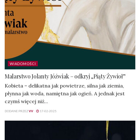
WIADOMOŚCI
Malarstwo Jolanty Jóźwiak – odkryj „Piąty Żywioł”
Kobieta – delikatna jak powietrze, silna jak ziemia,
płynna jak woda, namiętna jak ogień. A jednak jest
czymś więcej niż...
DODANE PRZEZ
VV
17-02-2025