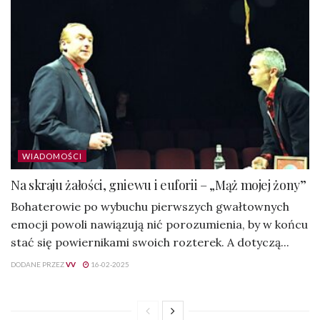
WIADOMOŚCI
Na skraju żałości, gniewu i euforii – „Mąż mojej żony”
Bohaterowie po wybuchu pierwszych gwałtownych
emocji powoli nawiązują nić porozumienia, by w końcu
stać się powiernikami swoich rozterek. A dotyczą...
DODANE PRZEZ
VV
16-02-2025