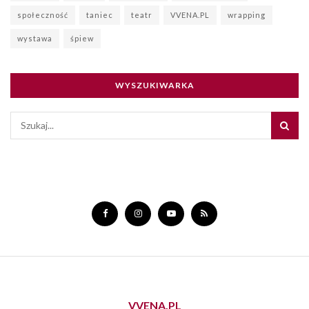
społeczność
taniec
teatr
VVENA.PL
wrapping
wystawa
śpiew
WYSZUKIWARKA
VVENA.PL