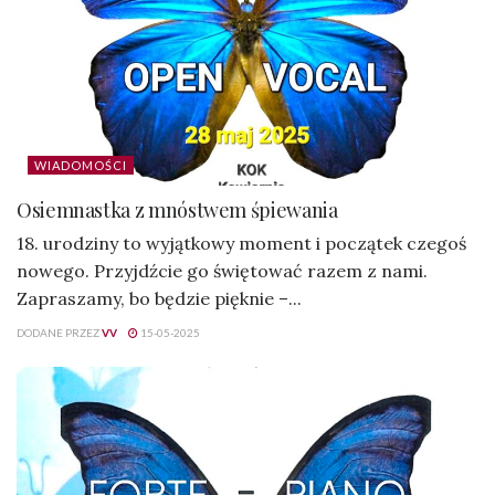
WIADOMOŚCI
Osiemnastka z mnóstwem śpiewania
18. urodziny to wyjątkowy moment i początek czegoś
nowego. Przyjdźcie go świętować razem z nami.
Zapraszamy, bo będzie pięknie –...
DODANE PRZEZ
VV
15-05-2025