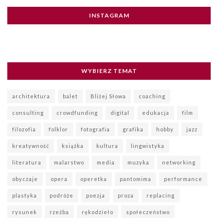
INSTAGRAM
WYBIERZ TEMAT
architektura
balet
Bliżej Słowa
coaching
consulting
crowdfunding
digital
edukacja
film
filozofia
folklor
fotografia
grafika
hobby
jazz
kreatywność
książka
kultura
lingwistyka
literatura
malarstwo
media
muzyka
networking
obyczaje
opera
operetka
pantomima
performance
plastyka
podróże
poezja
proza
replacing
rysunek
rzeźba
rękodzieło
społeczeństwo