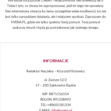
Inni ludzie chcą poznać Ciebie i Twoje pomysły. Nie dowiedzą się o
Tobie i tym, co chcesz im zaproponować, jeśli im tego nie opowiesz.
Sieć internetowa stwarza ku temu szczególnie wiele możliwości, bo nie
jest tylko narzędziem działania, ale i miejscem spotkań. Zapraszam do
VVENA.PL, gdzie nie tylko spełnisz Swój pomysł. Twój pomysł
zaskoczy innych i będą go potrzebować jak żadnego innego.
INFORMACJE
Redaktor Naczelny – Krzysztof Kotowicz
ul. Zacisze 12/2
57 – 200 Ząbkowice Śląskie
NIP: 8871156554
REGON: 891508493
TEL: +48601181334
E-MAIL:
info@vvena.pl