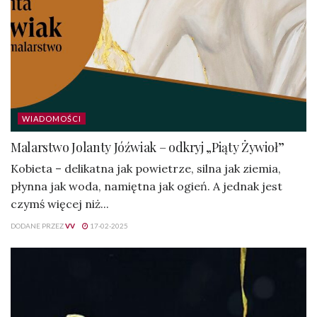
WIADOMOŚCI
Malarstwo Jolanty Jóźwiak – odkryj „Piąty Żywioł”
Kobieta – delikatna jak powietrze, silna jak ziemia,
płynna jak woda, namiętna jak ogień. A jednak jest
czymś więcej niż...
DODANE PRZEZ
VV
17-02-2025