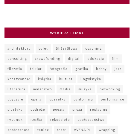
WYBIERZ TEMAT
architektura
balet
Bliżej Słowa
coaching
consulting
crowdfunding
digital
edukacja
film
filozofia
folklor
fotografia
grafika
hobby
jazz
kreatywność
książka
kultura
lingwistyka
literatura
malarstwo
media
muzyka
networking
obyczaje
opera
operetka
pantomima
performance
plastyka
podróże
poezja
proza
replacing
rysunek
rzeźba
rękodzieło
społeczeństwo
społeczność
taniec
teatr
VVENA.PL
wrapping