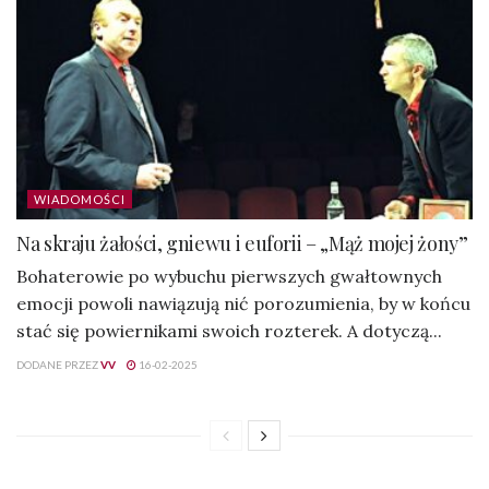
WIADOMOŚCI
Na skraju żałości, gniewu i euforii – „Mąż mojej żony”
Bohaterowie po wybuchu pierwszych gwałtownych
emocji powoli nawiązują nić porozumienia, by w końcu
stać się powiernikami swoich rozterek. A dotyczą...
DODANE PRZEZ
VV
16-02-2025