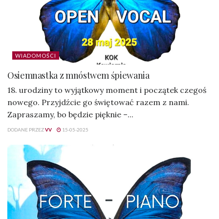
WIADOMOŚCI
Osiemnastka z mnóstwem śpiewania
18. urodziny to wyjątkowy moment i początek czegoś
nowego. Przyjdźcie go świętować razem z nami.
Zapraszamy, bo będzie pięknie –...
DODANE PRZEZ
VV
15-05-2025