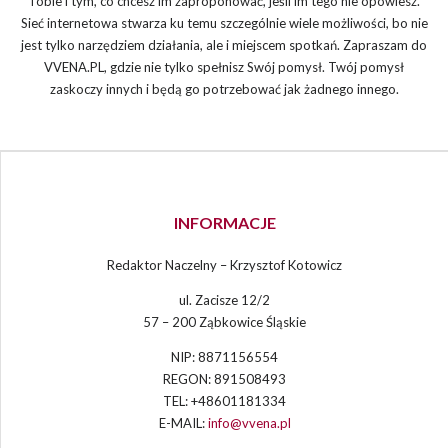
Tobie i tym, co chcesz im zaproponować, jeśli im tego nie opowiesz.
Sieć internetowa stwarza ku temu szczególnie wiele możliwości, bo nie
jest tylko narzędziem działania, ale i miejscem spotkań. Zapraszam do
VVENA.PL, gdzie nie tylko spełnisz Swój pomysł. Twój pomysł
zaskoczy innych i będą go potrzebować jak żadnego innego.
INFORMACJE
Redaktor Naczelny – Krzysztof Kotowicz
ul. Zacisze 12/2
57 – 200 Ząbkowice Śląskie
NIP: 8871156554
REGON: 891508493
TEL: +48601181334
E-MAIL:
info@vvena.pl