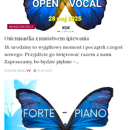
WIADOMOŚCI
Osiemnastka z mnóstwem śpiewania
18. urodziny to wyjątkowy moment i początek czegoś
nowego. Przyjdźcie go świętować razem z nami.
Zapraszamy, bo będzie pięknie –...
DODANE PRZEZ
VV
15-05-2025