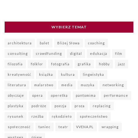
WYBIERZ TEMAT
architektura
balet
Bliżej Słowa
coaching
consulting
crowdfunding
digital
edukacja
film
filozofia
folklor
fotografia
grafika
hobby
jazz
kreatywność
książka
kultura
lingwistyka
literatura
malarstwo
media
muzyka
networking
obyczaje
opera
operetka
pantomima
performance
plastyka
podróże
poezja
proza
replacing
rysunek
rzeźba
rękodzieło
społeczeństwo
społeczność
taniec
teatr
VVENA.PL
wrapping
wystawa
śpiew