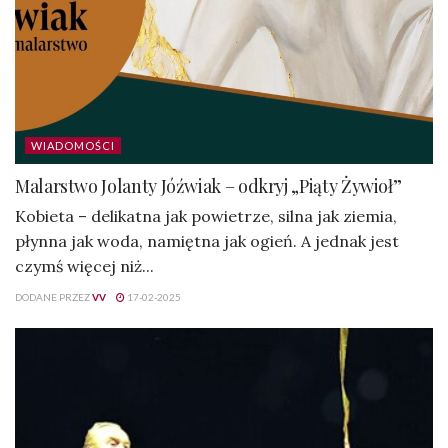
WIADOMOŚCI
Malarstwo Jolanty Jóźwiak – odkryj „Piąty Żywioł”
Kobieta – delikatna jak powietrze, silna jak ziemia,
płynna jak woda, namiętna jak ogień. A jednak jest
czymś więcej niż...
DODANE PRZEZ
VV
17-02-2025