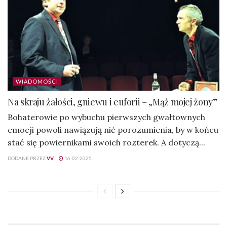
WIADOMOŚCI
Na skraju żałości, gniewu i euforii – „Mąż mojej żony”
Bohaterowie po wybuchu pierwszych gwałtownych
emocji powoli nawiązują nić porozumienia, by w końcu
stać się powiernikami swoich rozterek. A dotyczą...
DODANE PRZEZ
VV
16-02-2025