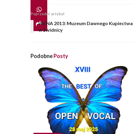
Poprzedni artykuł
WENA 2013: Muzeum Dawnego Kupiectwa
w Świdnicy
Podobne
Posty