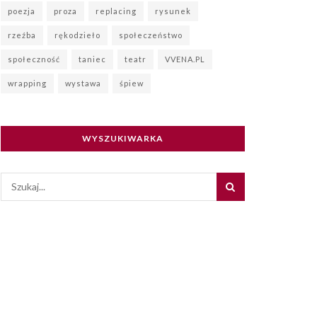
poezja
proza
replacing
rysunek
rzeźba
rękodzieło
społeczeństwo
społeczność
taniec
teatr
VVENA.PL
wrapping
wystawa
śpiew
WYSZUKIWARKA