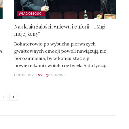
WIADOMOŚCI
Na skraju żałości, gniewu i euforii – „Mąż
mojej żony”
Bohaterowie po wybuchu pierwszych
 A
gwałtownych emocji powoli nawiązują nić
porozumienia, by w końcu stać się
powiernikami swoich rozterek. A dotyczą...
DODANE PRZEZ
VV
16-02-2025