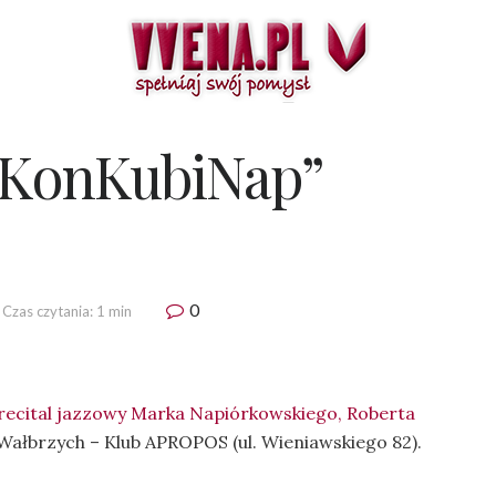
„KonKubiNap”
0
Czas czytania: 1 min
recital jazzowy Marka Napiórkowskiego, Roberta
Wałbrzych – Klub APROPOS (ul. Wieniawskiego 82).