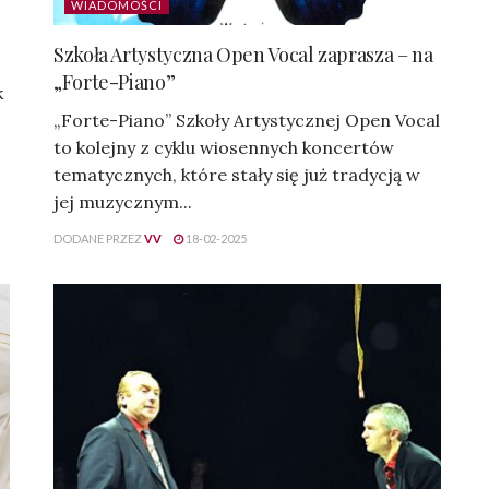
WIADOMOŚCI
Szkoła Artystyczna Open Vocal zaprasza – na
„Forte-Piano”
k
„Forte-Piano” Szkoły Artystycznej Open Vocal
to kolejny z cyklu wiosennych koncertów
tematycznych, które stały się już tradycją w
jej muzycznym...
DODANE PRZEZ
VV
18-02-2025