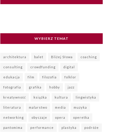
WYBIERZ TEMAT
architektura
balet
Bliżej Słowa
coaching
consulting
crowdfunding
digital
edukacja
film
filozofia
folklor
fotografia
grafika
hobby
jazz
kreatywność
książka
kultura
lingwistyka
literatura
malarstwo
media
muzyka
networking
obyczaje
opera
operetka
pantomima
performance
plastyka
podróże