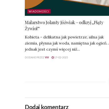
WIADOMOŚCI
Malarstwo Jolanty Jóźwiak – odkryj „Piąty
Żywioł”
Kobieta – delikatna jak powietrze, silna jak
ziemia, płynna jak woda, namiętna jak ogień.
jednak jest czymś więcej niż...
DODANE PRZEZ
VV
17-02-2025
Dodaj komentarz