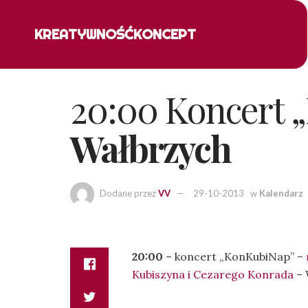
KREATYWNOŚĆ
KONCEPT
20:00 Koncert 
Wałbrzych
Dodane przez
VV
29-10-2013
w
Kalendarz
20:00
– koncert „KonKubiNap” –
Kubiszyna i Cezarego Konrada
– 