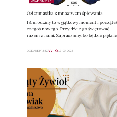
WIADOMOŚCI
Osiemnastka z mnóstwem śpiewania
18. urodziny to wyjątkowy moment i począte
czegoś nowego. Przyjdźcie go świętować
razem z nami. Zapraszamy, bo będzie pięknie
–...
DODANE PRZEZ
VV
15-05-2025