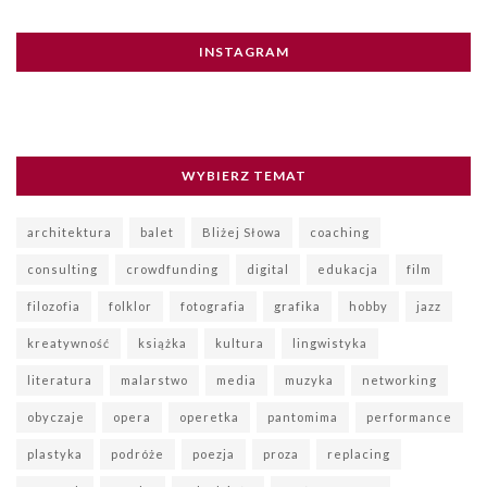
INSTAGRAM
WYBIERZ TEMAT
architektura
balet
Bliżej Słowa
coaching
consulting
crowdfunding
digital
edukacja
film
filozofia
folklor
fotografia
grafika
hobby
jazz
kreatywność
książka
kultura
lingwistyka
literatura
malarstwo
media
muzyka
networking
obyczaje
opera
operetka
pantomima
performance
plastyka
podróże
poezja
proza
replacing