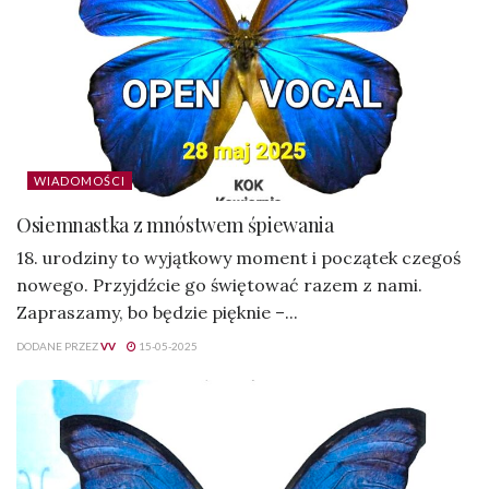
WIADOMOŚCI
Osiemnastka z mnóstwem śpiewania
18. urodziny to wyjątkowy moment i początek czegoś
nowego. Przyjdźcie go świętować razem z nami.
Zapraszamy, bo będzie pięknie –...
DODANE PRZEZ
VV
15-05-2025