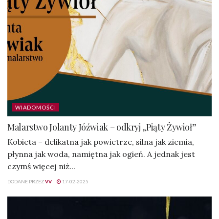
WIADOMOŚCI
Malarstwo Jolanty Jóźwiak – odkryj „Piąty Żywioł”
Kobieta – delikatna jak powietrze, silna jak ziemia,
płynna jak woda, namiętna jak ogień. A jednak jest
czymś więcej niż...
DODANE PRZEZ
VV
17-02-2025