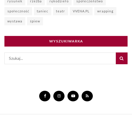
rysunek
rzeźba
rękodzieło
społeczeństwo
społeczność
taniec
teatr
VVENA.PL
wrapping
wystawa
śpiew
WYSZUKIWARKA