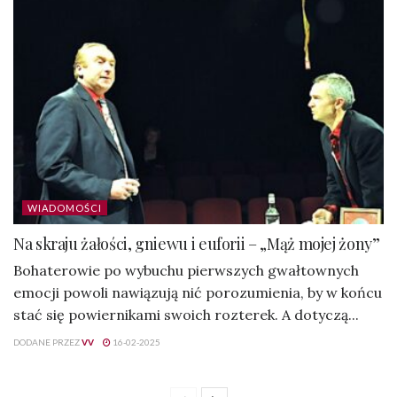
WIADOMOŚCI
Na skraju żałości, gniewu i euforii – „Mąż mojej żony”
Bohaterowie po wybuchu pierwszych gwałtownych
emocji powoli nawiązują nić porozumienia, by w końcu
stać się powiernikami swoich rozterek. A dotyczą...
DODANE PRZEZ
VV
16-02-2025