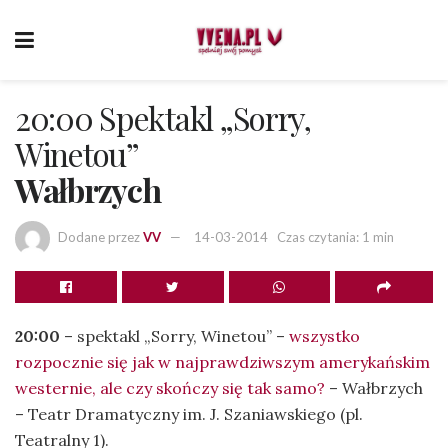
20:00 Spektakl „Sorry,
Winetou”
Wałbrzych
Dodane przez
VV
14-03-2014
Czas czytania: 1 min
20:00
– spektakl „Sorry, Winetou” –
wszystko
rozpocznie się jak w najpraw­dziwszym amery­kańskim
westernie, ale czy skończy się tak samo?
– Wałbrzych
– Teatr Dramatyczny im. J. Szaniawskiego (pl.
Teatralny 1).