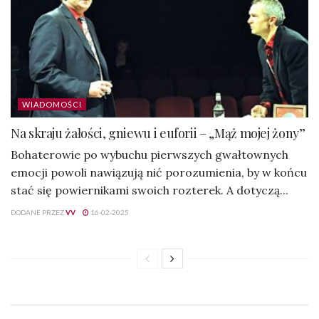
WIADOMOŚCI
Na skraju żałości, gniewu i euforii – „Mąż mojej żony”
Bohaterowie po wybuchu pierwszych gwałtownych
emocji powoli nawiązują nić porozumienia, by w końcu
stać się powiernikami swoich rozterek. A dotyczą...
DODANE PRZEZ
VV
16-02-2025