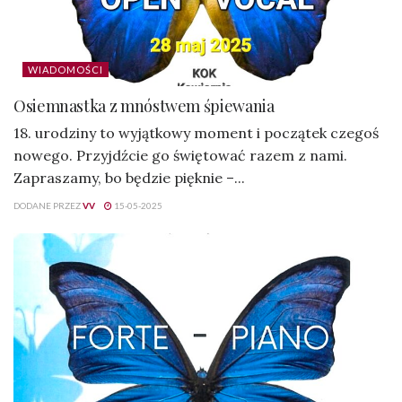
WIADOMOŚCI
Osiemnastka z mnóstwem śpiewania
18. urodziny to wyjątkowy moment i początek czegoś
nowego. Przyjdźcie go świętować razem z nami.
Zapraszamy, bo będzie pięknie –...
DODANE PRZEZ
VV
15-05-2025