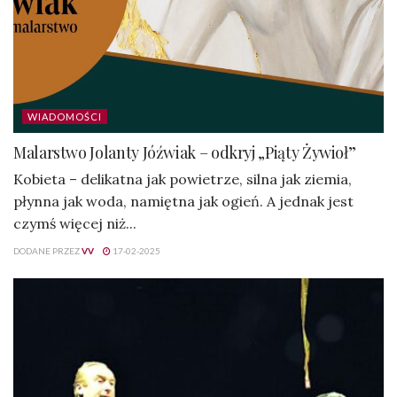
WIADOMOŚCI
Malarstwo Jolanty Jóźwiak – odkryj „Piąty Żywioł”
Kobieta – delikatna jak powietrze, silna jak ziemia,
płynna jak woda, namiętna jak ogień. A jednak jest
czymś więcej niż...
DODANE PRZEZ
VV
17-02-2025