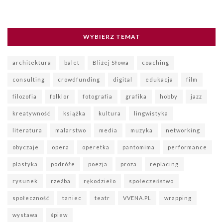
WYBIERZ TEMAT
architektura
balet
Bliżej Słowa
coaching
consulting
crowdfunding
digital
edukacja
film
filozofia
folklor
fotografia
grafika
hobby
jazz
kreatywność
książka
kultura
lingwistyka
literatura
malarstwo
media
muzyka
networking
obyczaje
opera
operetka
pantomima
performance
plastyka
podróże
poezja
proza
replacing
rysunek
rzeźba
rękodzieło
społeczeństwo
społeczność
taniec
teatr
VVENA.PL
wrapping
wystawa
śpiew