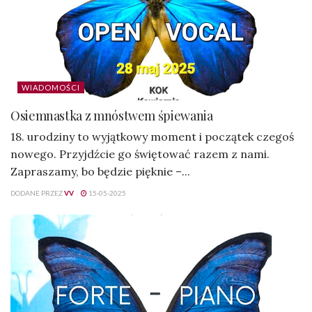
WIADOMOŚCI
Osiemnastka z mnóstwem śpiewania
18. urodziny to wyjątkowy moment i początek czegoś
nowego. Przyjdźcie go świętować razem z nami.
Zapraszamy, bo będzie pięknie –...
DODANE PRZEZ
VV
15-05-2025