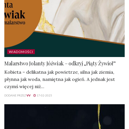
WIADOMOŚCI
Malarstwo Jolanty Jóźwiak – odkryj „Piąty Żywioł”
Kobieta – delikatna jak powietrze, silna jak ziemia,
płynna jak woda, namiętna jak ogień. A jednak jest
czymś więcej niż...
DODANE PRZEZ
VV
17-02-2025