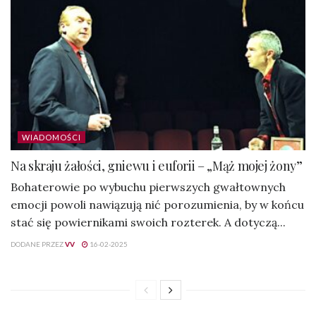
WIADOMOŚCI
Na skraju żałości, gniewu i euforii – „Mąż mojej żony”
Bohaterowie po wybuchu pierwszych gwałtownych
emocji powoli nawiązują nić porozumienia, by w końcu
stać się powiernikami swoich rozterek. A dotyczą...
DODANE PRZEZ
VV
16-02-2025