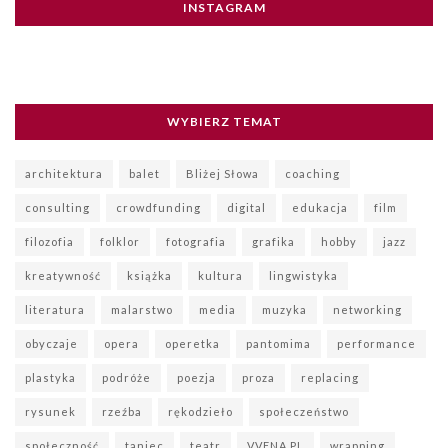
INSTAGRAM
WYBIERZ TEMAT
architektura
balet
Bliżej Słowa
coaching
consulting
crowdfunding
digital
edukacja
film
filozofia
folklor
fotografia
grafika
hobby
jazz
kreatywność
książka
kultura
lingwistyka
literatura
malarstwo
media
muzyka
networking
obyczaje
opera
operetka
pantomima
performance
plastyka
podróże
poezja
proza
replacing
rysunek
rzeźba
rękodzieło
społeczeństwo
społeczność
taniec
teatr
VVENA.PL
wrapping