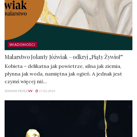
WIADOMOŚCI
Malarstwo Jolanty Jóźwiak – odkryj „Piąty Żywioł”
Kobieta – delikatna jak powietrze, silna jak ziemia,
płynna jak woda, namiętna jak ogień. A jednak jest
czymś więcej niż...
DODANE PRZEZ
VV
17-02-2025