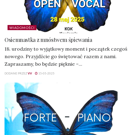
WIADOMOŚCI
Osiemnastka z mnóstwem śpiewania
18. urodziny to wyjątkowy moment i początek czegoś
nowego. Przyjdźcie go świętować razem z nami.
Zapraszamy, bo będzie pięknie –...
DODANE PRZEZ
VV
15-05-2025