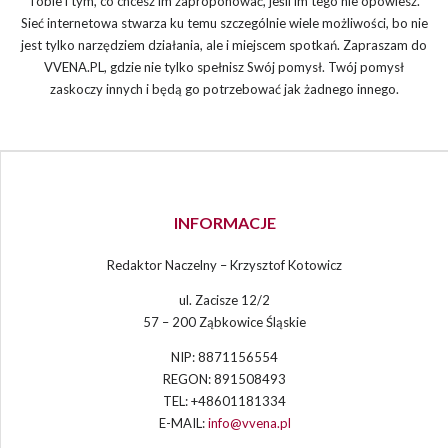
Tobie i tym, co chcesz im zaproponować, jeśli im tego nie opowiesz.
Sieć internetowa stwarza ku temu szczególnie wiele możliwości, bo nie
jest tylko narzędziem działania, ale i miejscem spotkań. Zapraszam do
VVENA.PL, gdzie nie tylko spełnisz Swój pomysł. Twój pomysł
zaskoczy innych i będą go potrzebować jak żadnego innego.
INFORMACJE
Redaktor Naczelny – Krzysztof Kotowicz
ul. Zacisze 12/2
57 – 200 Ząbkowice Śląskie
NIP: 8871156554
REGON: 891508493
TEL: +48601181334
E-MAIL:
info@vvena.pl