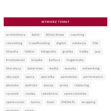
WYBIERZ TEMAT
architektura
balet
Bliżej Słowa
coaching
consulting
crowdfunding
digital
edukacja
film
filozofia
folklor
fotografia
grafika
hobby
jazz
kreatywność
książka
kultura
lingwistyka
literatura
malarstwo
media
muzyka
networking
obyczaje
opera
operetka
pantomima
performance
plastyka
podróże
poezja
proza
replacing
rysunek
rzeźba
rękodzieło
społeczeństwo
społeczność
taniec
teatr
VVENA.PL
wrapping
wystawa
śpiew