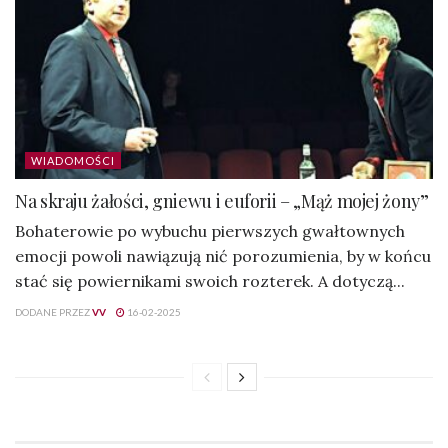
WIADOMOŚCI
Na skraju żałości, gniewu i euforii – „Mąż mojej żony”
Bohaterowie po wybuchu pierwszych gwałtownych
emocji powoli nawiązują nić porozumienia, by w końcu
stać się powiernikami swoich rozterek. A dotyczą...
DODANE PRZEZ
VV
16-02-2025