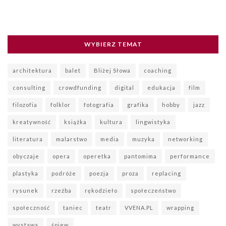
WYBIERZ TEMAT
architektura
balet
Bliżej Słowa
coaching
consulting
crowdfunding
digital
edukacja
film
filozofia
folklor
fotografia
grafika
hobby
jazz
kreatywność
książka
kultura
lingwistyka
literatura
malarstwo
media
muzyka
networking
obyczaje
opera
operetka
pantomima
performance
plastyka
podróże
poezja
proza
replacing
rysunek
rzeźba
rękodzieło
społeczeństwo
społeczność
taniec
teatr
VVENA.PL
wrapping
wystawa
śpiew