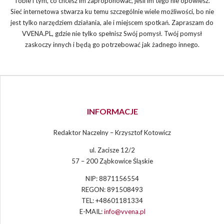
Tobie i tym, co chcesz im zaproponować, jeśli im tego nie opowiesz.
Sieć internetowa stwarza ku temu szczególnie wiele możliwości, bo nie
jest tylko narzędziem działania, ale i miejscem spotkań. Zapraszam do
VVENA.PL, gdzie nie tylko spełnisz Swój pomysł. Twój pomysł
zaskoczy innych i będą go potrzebować jak żadnego innego.
INFORMACJE
Redaktor Naczelny – Krzysztof Kotowicz
ul. Zacisze 12/2
57 – 200 Ząbkowice Śląskie
NIP: 8871156554
REGON: 891508493
TEL: +48601181334
E-MAIL:
info@vvena.pl