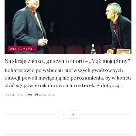
WIADOMOŚCI
Na skraju żałości, gniewu i euforii – „Mąż mojej żony”
Bohaterowie po wybuchu pierwszych gwałtownych
emocji powoli nawiązują nić porozumienia, by w końcu
stać się powiernikami swoich rozterek. A dotyczą...
DODANE PRZEZ
VV
16-02-2025