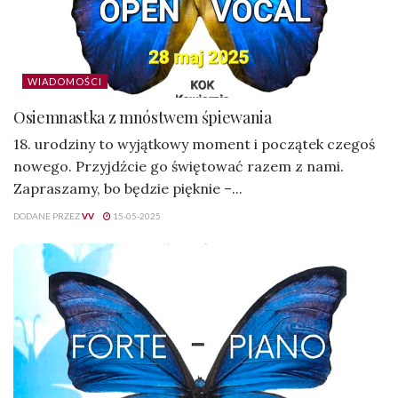
WIADOMOŚCI
Osiemnastka z mnóstwem śpiewania
18. urodziny to wyjątkowy moment i początek czegoś
nowego. Przyjdźcie go świętować razem z nami.
Zapraszamy, bo będzie pięknie –...
DODANE PRZEZ
VV
15-05-2025