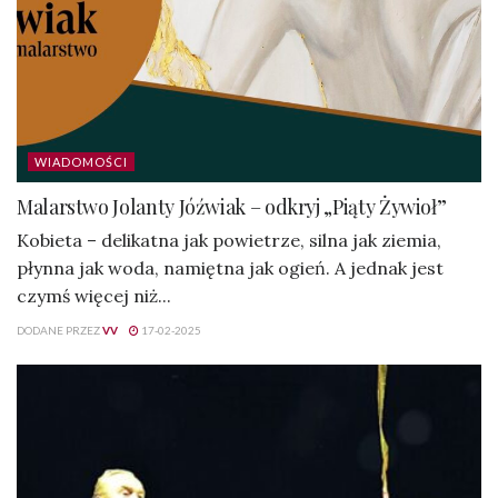
WIADOMOŚCI
Malarstwo Jolanty Jóźwiak – odkryj „Piąty Żywioł”
Kobieta – delikatna jak powietrze, silna jak ziemia,
płynna jak woda, namiętna jak ogień. A jednak jest
czymś więcej niż...
DODANE PRZEZ
VV
17-02-2025